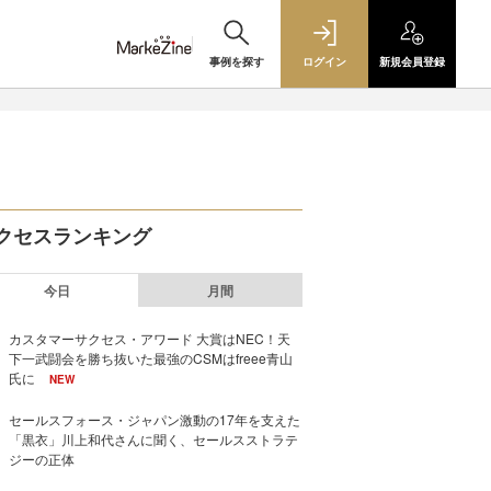
事例を探す
ログイン
新規
会員登録
クセスランキング
今日
月間
カスタマーサクセス・アワード 大賞はNEC！天
下一武闘会を勝ち抜いた最強のCSMはfreee青山
氏に
NEW
セールスフォース・ジャパン激動の17年を支えた
「黒衣」川上和代さんに聞く、セールスストラテ
ジーの正体