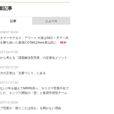
着記事
記事
ニュース
/08/07 09:00
タマーサクセス・アワード 大賞はNEC！天下一武
を勝ち抜いた最強のCSMはfreee青山氏に
NEW
/07/24 07:00
から考える「課題解決型営業」の定着化メソッド
/07/22 07:30
力の正体は「文脈づくり」にある
/07/17 07:30
ない1年を越えてMRR6倍へ。カリスマ営業不在で
した、エンプラ開拓の「型」と集団学習型チーム
/07/15 09:00
プ営業が「困りごとは何か」を聞かない理由