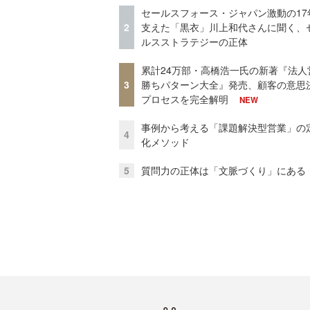
セールスフォース・ジャパン激動の17
2
支えた「黒衣」川上和代さんに聞く、
ルスストラテジーの正体
累計24万部・高橋浩一氏の新著『法人
3
勝ちパターン大全』発売、顧客の意思
プロセスを完全解明
NEW
事例から考える「課題解決型営業」の
4
化メソッド
5
質問力の正体は「文脈づくり」にある