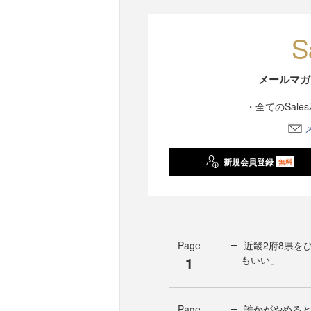
メールマガ
・全てのSale
新規会員登録
無料
Page
近畿2府8県を
1
もいい」
Page
誰かがやめる