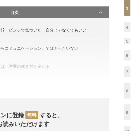
3
目次
4
で!? ピンチで気づいた「自分じゃなくてもいい」
5
からコミュニケーション、ではもったいない
6
れば、営業の働き方が変わる
7
8
9
ジンに登録
すると、
無料
お読みいただけます