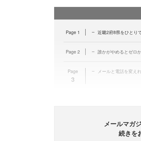
Page
1
近畿2府8県をひとり
Page
2
誰かがやめるとゼロ
Page
メールと電話を変え
3
メールマガ
続きを