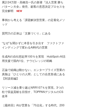
累計24万部・高橋浩一氏の新著『法人営業 勝ち
パターン大全』発売、顧客の意思決定プロセスを
完全解明
NEW
事例から考える「課題解決型営業」の定着化メソ
ッド
質問力の正体は「文脈づくり」にある
“なぜ”を聞かずに本音を引き出す ファクトファ
インディングで変わるAI時代の営業
生成AIの自社想起率100％を実現 HubSpot×AI活
用支援で国内1位、ナウビレッジの戦略
正論で組織は動かない。エンタープライズ営業の
真髄は「ひとりの人間」としての合意形成にある
【対談前編】
リソース減を乗り越えNRR107％を実現。3つの
柱で収益貢献を目指す、TOPPANデジタルのCS
改革
［最終回］AIが営業を「70点化」する時代、200