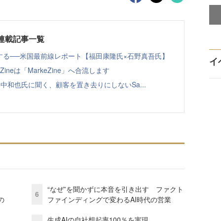
クス連載記事一覧
する──米国最前線レポート【福田康隆氏×石野真吾氏】
イ
ineは「MarkeZine」へ合流します
？」田中和也氏に聞く、顧客を置き去りにしないSa...
“なぜ”を聞かずに本音を引き出す ファクト
6
の
ファインディングで変わるAI時代の営業
生成AIの自社想起率100％を実現