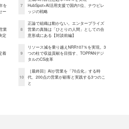
年を
7
HubSpot×AI活用支援で国内1位、ナウビレ
セー
ッジの戦略
正論で組織は動かない。エンタープライズ
営業
8
営業の真髄は「ひとりの人間」としての合
決定
意形成にある【対談前編】
リソース減を乗り越えNRR107％を実現。3
定着
9
つの柱で収益貢献を目指す、TOPPANデジ
タルのCS改革
［最終回］AIが営業を「70点化」する時
10
代、200点の営業が顧客と実践する3つのこ
と