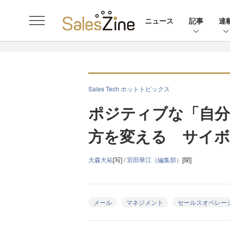
ニュース
記事
連
Sales Tech ホットトピックス
ポジティブな「自
方を変える サイボ
大森大祐
[写] /
宮田華江（編集部）
[聞]
メール
マネジメント
セールスオペレー