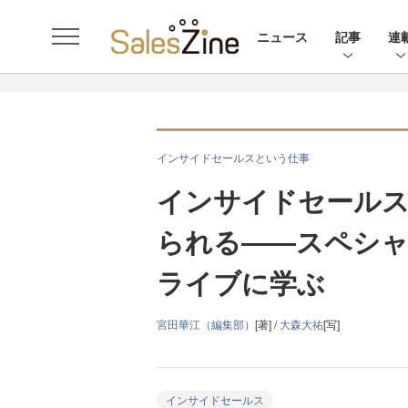
ニュース
記事
連
インサイドセールスという仕事
インサイドセールス
られる――スペシ
ライブに学ぶ
宮田華江（編集部）
[著] /
大森大祐
[写]
インサイドセールス