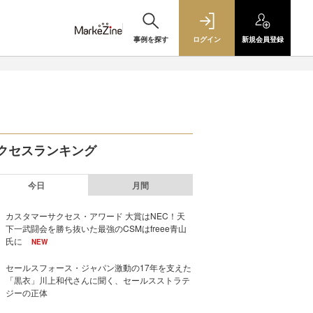
事例を探す
ログイン
新規
会員登録
クセスランキング
今日
月間
カスタマーサクセス・アワード 大賞はNEC！天
下一武闘会を勝ち抜いた最強のCSMはfreee青山
氏に
NEW
セールスフォース・ジャパン激動の17年を支えた
「黒衣」川上和代さんに聞く、セールスストラテ
ジーの正体