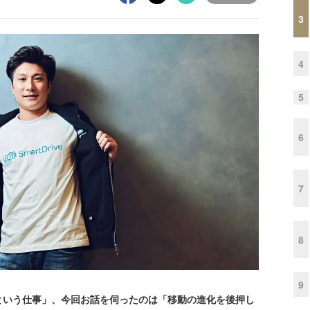
3
4
5
6
7
8
9
いう仕事」、今回お話を伺ったのは「移動の進化を後押し