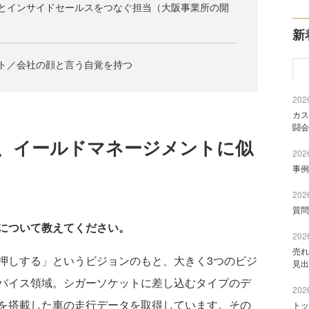
グとインサイドセールスをつなぐ担当（大阪事業所の開
新
ト／会社の顔と言う自覚を持つ
2026
カス
闘会
、イールドマネージメントに似
2026
事例
2026
質問
について教えてください。
2026
売れ
押しする」というビジョンのもと、大きく3つのビジ
見出
バイス領域。シガーソケットに差し込むタイプのデ
2026
を搭載した車の走行データを取得しています。その
トッ