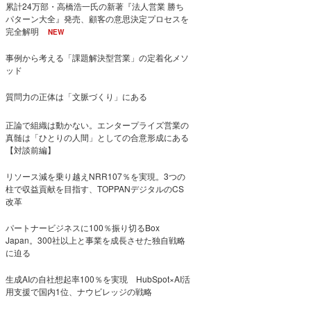
累計24万部・高橋浩一氏の新著『法人営業 勝ち
パターン大全』発売、顧客の意思決定プロセスを
完全解明
NEW
事例から考える「課題解決型営業」の定着化メソ
ッド
質問力の正体は「文脈づくり」にある
正論で組織は動かない。エンタープライズ営業の
真髄は「ひとりの人間」としての合意形成にある
【対談前編】
リソース減を乗り越えNRR107％を実現。3つの
柱で収益貢献を目指す、TOPPANデジタルのCS
改革
パートナービジネスに100％振り切るBox
Japan。300社以上と事業を成長させた独自戦略
に迫る
生成AIの自社想起率100％を実現 HubSpot×AI活
用支援で国内1位、ナウビレッジの戦略