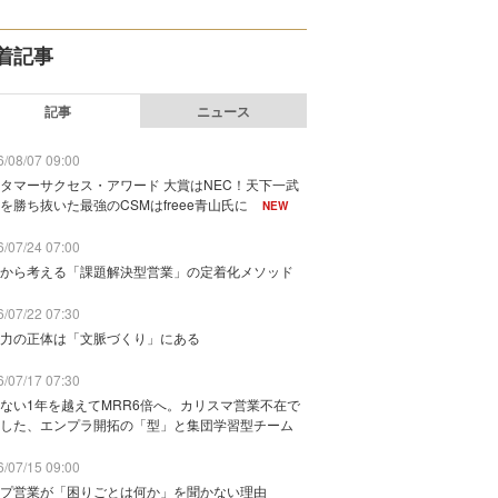
着記事
記事
ニュース
/08/07 09:00
タマーサクセス・アワード 大賞はNEC！天下一武
を勝ち抜いた最強のCSMはfreee青山氏に
NEW
/07/24 07:00
から考える「課題解決型営業」の定着化メソッド
/07/22 07:30
力の正体は「文脈づくり」にある
/07/17 07:30
ない1年を越えてMRR6倍へ。カリスマ営業不在で
した、エンプラ開拓の「型」と集団学習型チーム
/07/15 09:00
プ営業が「困りごとは何か」を聞かない理由