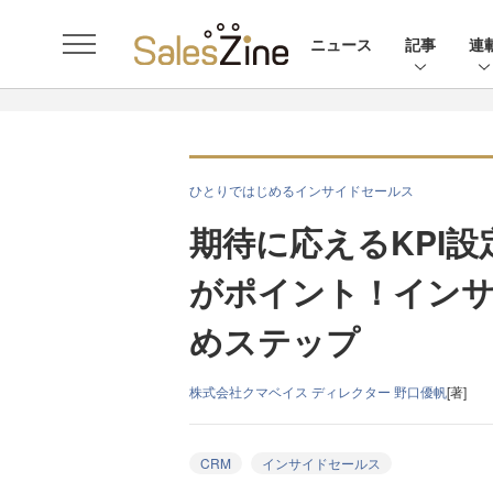
ニュース
記事
連
ひとりではじめるインサイドセールス
期待に応えるKPI
がポイント！イン
めステップ
株式会社クマベイス ディレクター 野口優帆
[著]
CRM
インサイドセールス