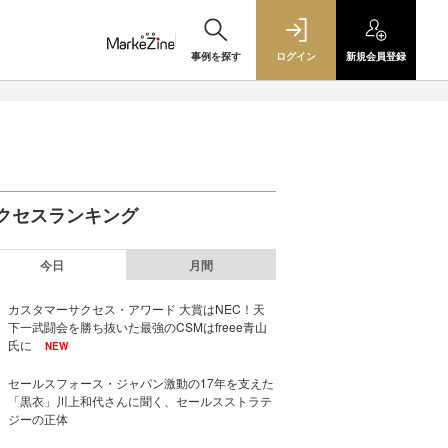
事例を探す
ログイン
新規
会員登録
クセスランキング
今日
月間
カスタマーサクセス・アワード 大賞はNEC！天
下一武闘会を勝ち抜いた最強のCSMはfreee青山
氏に
NEW
セールスフォース・ジャパン激動の17年を支えた
「黒衣」川上和代さんに聞く、セールスストラテ
ジーの正体