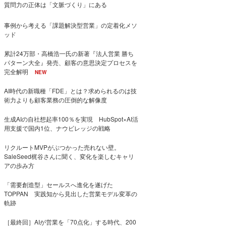
質問力の正体は「文脈づくり」にある
事例から考える「課題解決型営業」の定着化メソ
ッド
累計24万部・高橋浩一氏の新著『法人営業 勝ち
パターン大全』発売、顧客の意思決定プロセスを
完全解明
NEW
AI時代の新職種「FDE」とは？求められるのは技
術力よりも顧客業務の圧倒的な解像度
生成AIの自社想起率100％を実現 HubSpot×AI活
用支援で国内1位、ナウビレッジの戦略
リクルートMVPがぶつかった売れない壁。
SaleSeed梶谷さんに聞く、変化を楽しむキャリ
アの歩み方
「需要創造型」セールスへ進化を遂げた
TOPPAN 実践知から見出した営業モデル変革の
軌跡
［最終回］AIが営業を「70点化」する時代、200