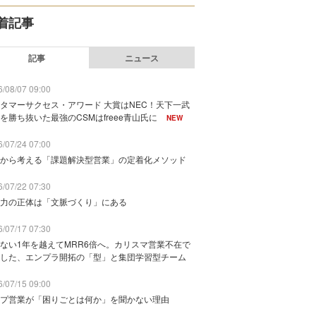
着記事
記事
ニュース
/08/07 09:00
タマーサクセス・アワード 大賞はNEC！天下一武
を勝ち抜いた最強のCSMはfreee青山氏に
NEW
/07/24 07:00
から考える「課題解決型営業」の定着化メソッド
/07/22 07:30
力の正体は「文脈づくり」にある
/07/17 07:30
ない1年を越えてMRR6倍へ。カリスマ営業不在で
した、エンプラ開拓の「型」と集団学習型チーム
/07/15 09:00
プ営業が「困りごとは何か」を聞かない理由