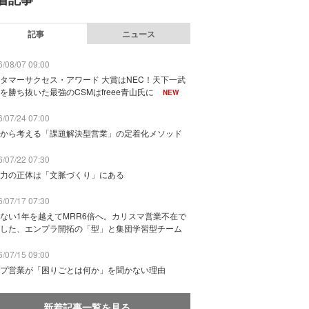
記事
ニュース
/08/07 09:00
タマーサクセス・アワード 大賞はNEC！天下一武
を勝ち抜いた最強のCSMはfreee青山氏に
NEW
/07/24 07:00
から考える「課題解決型営業」の定着化メソッド
/07/22 07:30
力の正体は「文脈づくり」にある
/07/17 07:30
ない1年を越えてMRR6倍へ。カリスマ営業不在で
した、エンプラ開拓の「型」と集団学習型チーム
/07/15 09:00
プ営業が「困りごとは何か」を聞かない理由
新着記事一覧を見る