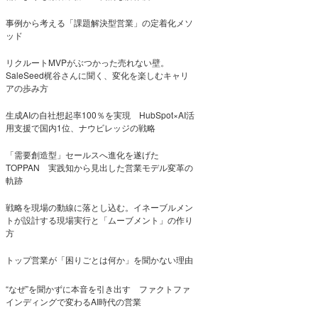
事例から考える「課題解決型営業」の定着化メソ
ッド
リクルートMVPがぶつかった売れない壁。
SaleSeed梶谷さんに聞く、変化を楽しむキャリ
アの歩み方
生成AIの自社想起率100％を実現 HubSpot×AI活
用支援で国内1位、ナウビレッジの戦略
「需要創造型」セールスへ進化を遂げた
TOPPAN 実践知から見出した営業モデル変革の
軌跡
戦略を現場の動線に落とし込む。イネーブルメン
トが設計する現場実行と「ムーブメント」の作り
方
トップ営業が「困りごとは何か」を聞かない理由
“なぜ”を聞かずに本音を引き出す ファクトファ
インディングで変わるAI時代の営業