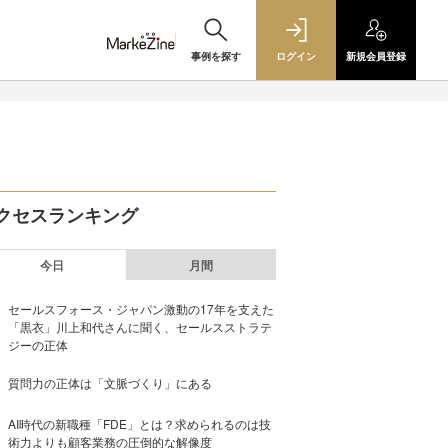
事例を探す
ログイン
新規
会員登録
クセスランキング
今日
月間
セールスフォース・ジャパン激動の17年を支えた
「黒衣」川上和代さんに聞く、セールスストラテ
ジーの正体
質問力の正体は「文脈づくり」にある
AI時代の新職種「FDE」とは？求められるのは技
術力よりも顧客業務の圧倒的な解像度