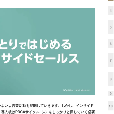
4
5
6
7
8
9
よいよ営業活動を展開していきます。しかし、インサイド
10
導入後はPDCAサイクル（※）をしっかりと回していく必要