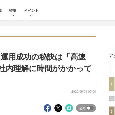
載
特集
イベント
運用成功の秘訣は「高速
ア
／社内理解に時間がかかって
1
2020/06/01 07:00
2
通知
3