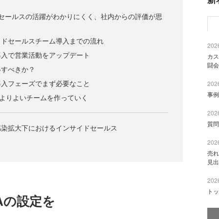
ドセールスの活躍がわかりにくく、社内からの評価が思
イドセールスチーム導入までの流れ
2026
導入で営業活動をアップデート
カス
闘会
得すべきか？
導入フェーズでまず必要なこと
2026
事例
、よりよいチームを作っていく
2026
質問
感染拡大下におけるインサイドセールス
2026
売れ
見出
2026
トッ
Aの設定を