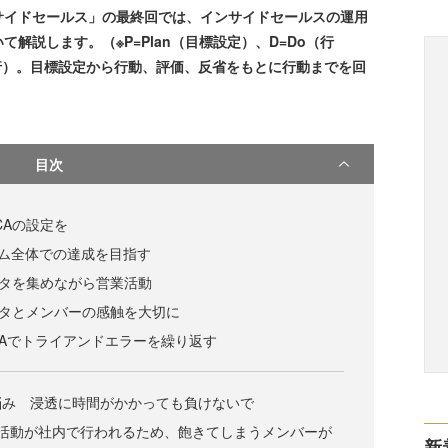
サイドセールス」の最終回では、インサイドセールスの運用
解説します。（※P=Plan（目標設定）、D=Do（行
n（実行）。目標設定から行動、評価、反省をもとに行動までを回
目次
CAの設定を
ム全体での達成を目指す
ータを集めながら営業活動
ータとメンバーの感触を大切に
CAでトライアンドエラーを繰り返す
悩み 浸透に時間がかかっても負けないで
の活動が社内で行われるため、飽きてしまうメンバーが
新