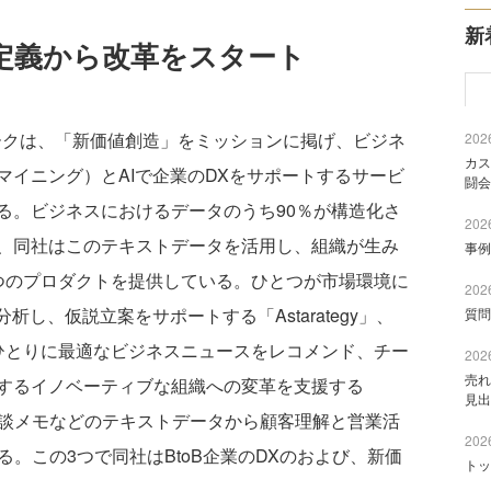
新
定義から改革をスタート
マークは、「新価値創造」をミッションに掲げ、ビジネ
2026
カス
マイニング）とAIで企業のDXをサポートするサービ
闘会
る。ビジネスにおけるデータのうち90％が構造化さ
2026
、同社はこのテキストデータを活用し、組織が生み
事例
つのプロダクトを提供している。ひとつが市場環境に
2026
析し、仮説立案をサポートする「Astarategy」、
質問
ひとりに最適なビジネスニュースをレコメンド、チー
2026
売れ
するイノベーティブな組織への変革を支援する
見出
商談メモなどのテキストデータから顧客理解と営業活
2026
ある。この3つで同社はBtoB企業のDXのおよび、新価
トッ