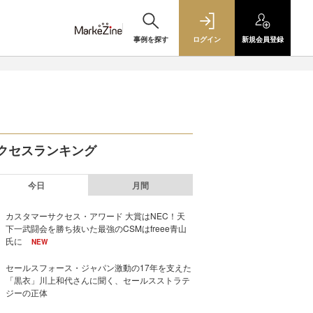
事例を探す
ログイン
新規
会員登録
クセスランキング
今日
月間
カスタマーサクセス・アワード 大賞はNEC！天
下一武闘会を勝ち抜いた最強のCSMはfreee青山
氏に
NEW
セールスフォース・ジャパン激動の17年を支えた
「黒衣」川上和代さんに聞く、セールスストラテ
ジーの正体