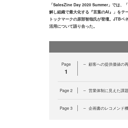
「SalesZine Day 2020 Summ
解し組織で最大化する『言葉のAI』」をテ
トックマークの原部智哉氏が登壇。JTBベ
活用について語り合った。
Page
顧客への提供価値の
1
Page
2
営業体制に見えた課題 
Page
3
企画書のレコメンド