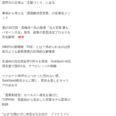
質問力の正体は「文脈づくり」にある
事例から考える「課題解決型営業」の定着化メソ
ッド
累計24万部・高橋浩一氏の新著『法人営業 勝ち
パターン大全』発売、顧客の意思決定プロセスを
完全解明
NEW
AI時代の新職種「FDE」とは？求められるのは技
術力よりも顧客業務の圧倒的な解像度
生成AIの自社想起率100％を実現 HubSpot×AI活
用支援で国内1位、ナウビレッジの戦略
リクルートMVPがぶつかった売れない壁。
SaleSeed梶谷さんに聞く、変化を楽しむキャリ
アの歩み方
「需要創造型」セールスへ進化を遂げた
TOPPAN 実践知から見出した営業モデル変革の
軌跡
“なぜ”を聞かずに本音を引き出す ファクトファ