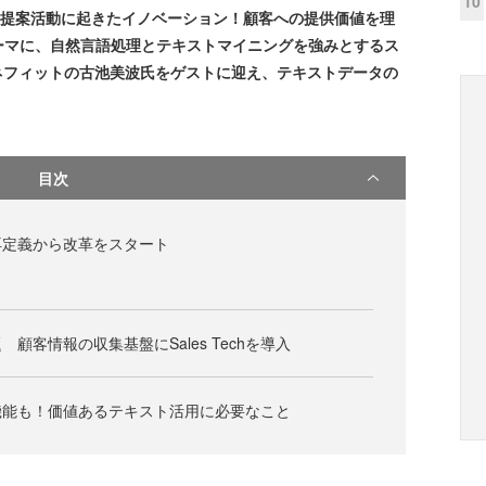
10
er」では、「提案活動に起きたイノベーション！顧客への提供価値を理
ーマに、自然言語処理とテキストマイニングを強みとするス
ネフィットの古池美波氏をゲストに迎え、テキストデータの
目次
再定義から改革をスタート
顧客情報の収集基盤にSales Techを導入
機能も！価値あるテキスト活用に必要なこと