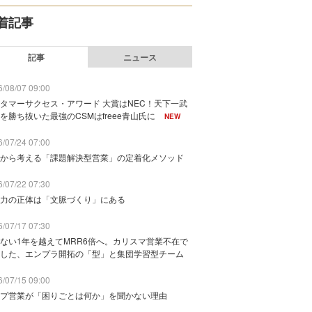
着記事
記事
ニュース
/08/07 09:00
タマーサクセス・アワード 大賞はNEC！天下一武
を勝ち抜いた最強のCSMはfreee青山氏に
NEW
/07/24 07:00
から考える「課題解決型営業」の定着化メソッド
/07/22 07:30
力の正体は「文脈づくり」にある
/07/17 07:30
ない1年を越えてMRR6倍へ。カリスマ営業不在で
した、エンプラ開拓の「型」と集団学習型チーム
/07/15 09:00
プ営業が「困りごとは何か」を聞かない理由