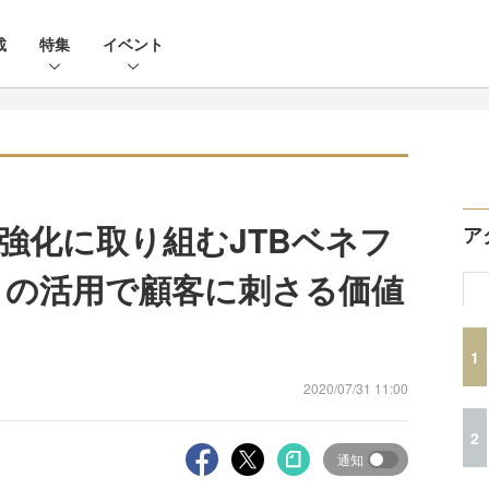
載
特集
イベント
強化に取り組むJTBベネフ
ア
s」の活用で顧客に刺さる価値
1
2020/07/31 11:00
2
通知