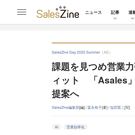
ニュース
記事
連
SalesZine Day 2020 Summer
（AD）
課題を見つめ営業力
ィット 「Asale
提案へ
SalesZine編集部
[編] /
冨永裕子
[著] /
塩田賢二
[写]
AI
営業効率化