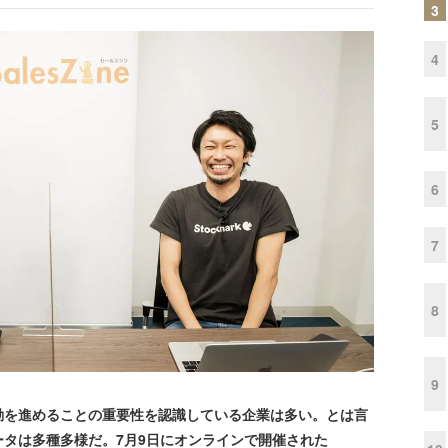
3
4
5
6
7
8
9
を進めることの重要性を認識している企業は多い。とは言
タは多種多様だ。7月9日にオンラインで開催された