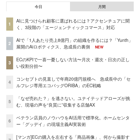
今日
月間
AIに見つけられ顧客に選ばれるには？アクセンチュアに聞
1
く、3段階の「エージェンティックコマース」対応
AIで「1人あたり売上8億円」の組織を作るには？「Yunth」
2
展開のAiロボティクス、急成長の裏側
NEW
ECのKPIで一喜一憂しない方法〜月次・週次・日次の正し
3
い役割分担〜
コンセプトの見直しで年商20億円規模へ 急成長中の「セ
4
ルフレジ専用エコバッグORIBA」のEC戦略
「なぜ売れた？」を逃さない。ユナイテッドアローズが挑
5
む、現場の声を“良質に”収集する店舗AX
ベテラン店員のノウハウをAI活用で標準化。ホームセンタ
6
ー「グッデイ」の現場主義AI実装術
[マンガ]ECの購入を左右する「商品画像」、何から撮影す