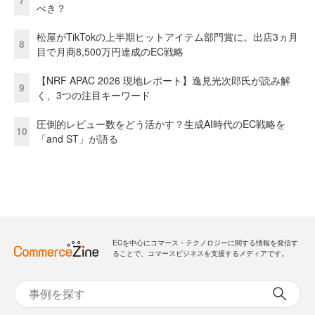
7
べき？
松屋がTikTokの上半期ヒットアイテム部門賞に。出店3ヵ月
8
目で月商8,500万円達成のEC戦略
【NRF APAC 2026 現地レポート】逸見光次郎氏が読み解
9
く、3つの注目キーワード
圧倒的レビュー数をどう活かす？生成AI時代のEC戦略を
10
「and ST」が語る
ECを中心にコマース・テクノロジーに関する情報を発信す
ることで、コマースビジネスを支援するメディアです。