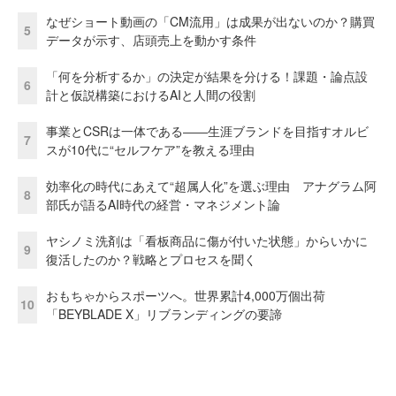
なぜショート動画の「CM流用」は成果が出ないのか？購買
5
データが示す、店頭売上を動かす条件
「何を分析するか」の決定が結果を分ける！課題・論点設
6
計と仮説構築におけるAIと人間の役割
事業とCSRは一体である――生涯ブランドを目指すオルビ
7
スが10代に“セルフケア”を教える理由
効率化の時代にあえて“超属人化”を選ぶ理由 アナグラム阿
8
部氏が語るAI時代の経営・マネジメント論
ヤシノミ洗剤は「看板商品に傷が付いた状態」からいかに
9
復活したのか？戦略とプロセスを聞く
おもちゃからスポーツへ。世界累計4,000万個出荷
10
「BEYBLADE X」リブランディングの要諦