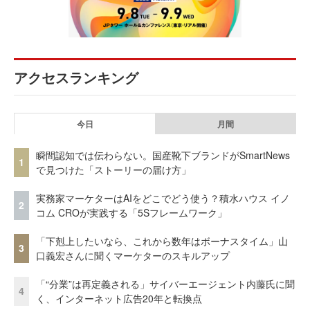
アクセスランキング
今日
月間
瞬間認知では伝わらない。国産靴下ブランドがSmartNews
1
で見つけた「ストーリーの届け方」
実務家マーケターはAIをどこでどう使う？積水ハウス イノ
2
コム CROが実践する「5Sフレームワーク」
「下剋上したいなら、これから数年はボーナスタイム」山
3
口義宏さんに聞くマーケターのスキルアップ
「“分業”は再定義される」サイバーエージェント内藤氏に聞
4
く、インターネット広告20年と転換点