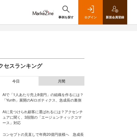
事例を探す
ログイン
新規
会員登録
クセスランキング
今日
月間
AIで「1人あたり売上8億円」の組織を作るには？
「Yunth」展開のAiロボティクス、急成長の裏側
AIに見つけられ顧客に選ばれるには？アクセンチ
ュアに聞く、3段階の「エージェンティックコマ
ース」対応
コンセプトの見直しで年商20億円規模へ 急成長