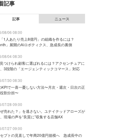
着記事
記事
ニュース
/08/06 08:00
で「1人あたり売上8億円」の組織を作るには？
unth」展開のAiロボティクス、急成長の裏側
/08/04 08:30
に見つけられ顧客に選ばれるには？アクセンチュアに
、3段階の「エージェンティックコマース」対応
/07/30 08:30
のKPIで一喜一憂しない方法〜月次・週次・日次の正
役割分担〜
/07/28 09:00
ぜ売れた？」を逃さない。ユナイテッドアローズが
、現場の声を“良質に”収集する店舗AX
/07/27 09:00
セプトの見直しで年商20億円規模へ 急成長中の