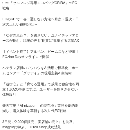
中の「セルフレジ専用エコバッグORIBA」のEC
戦略
ECのKPIで一喜一憂しない方法〜月次・週次・日
次の正しい役割分担〜
「なぜ売れた？」を逃さない。ユナイテッドアロ
ーズが挑む、現場の声を“良質に”収集する店舗AX
【イベント終了】アルペン、ビームスなど登壇！
ECzine Dayオンラインで開催
ベテラン店員のノウハウをAI活用で標準化。ホー
ムセンター「グッデイ」の現場主義AI実装術
「遊び心」と「育てる運用」で成果と独自性を両
立！ZOZO事例に学ぶ、ユーザーを飽きさせない
体験設計
楽天市場「AI-nization」の現在地：業務を劇的削
減し、購入体験を革新する次世代EC戦略
3日間で2.000個販売、実店舗の売上にも波及。
magpicに学ぶ、TikTok Shop成功法則