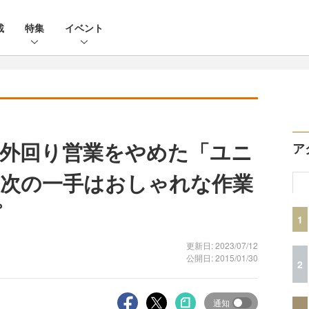
載
特集
イベント
外回り営業をやめた「ユニ
ア
次の一手はおしゃれな作業
プ
1
更新日: 2023/07/12
公開日: 2015/01/30
2
通知