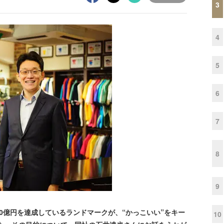
3
4
5
6
7
8
9
億円を達成しているランドマークが、“かっこいい”をキー
10