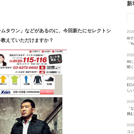
新
ームタウン」などがあるのに、今回新たにセレクトシ
2026
AI
を教えていただけますか？
「Y
2026
AI
聞く
2026
EC
しい
2026
「な
挑む
2026
コン