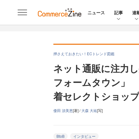
ニュース
記事
連
押さえておきたい！ECトレンド図鑑
ネット通販に注力し
フォームタウン」 
着セレクトショッ
倭田 須美恵
[著] /
大森 大祐
[写]
BtoB
インタビュー