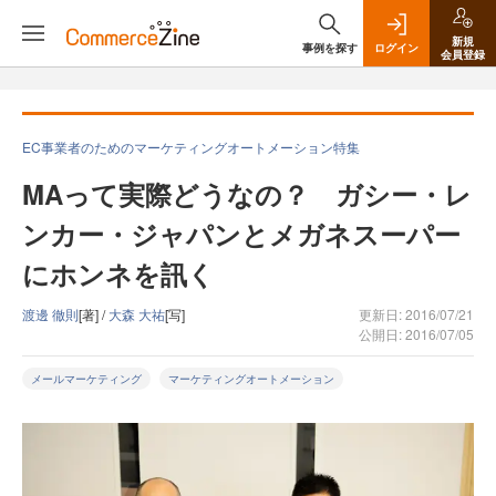
新規
事例を探す
ログイン
会員登録
EC事業者のためのマーケティングオートメーション特集
MAって実際どうなの？ ガシー・レ
ンカー・ジャパンとメガネスーパー
にホンネを訊く
渡邊 徹則
[著] /
大森 大祐
[写]
更新日: 2016/07/21
公開日: 2016/07/05
メールマーケティング
マーケティングオートメーション