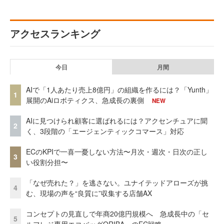
アクセスランキング
今日
月間
AIで「1人あたり売上8億円」の組織を作るには？「Yunth」
1
展開のAiロボティクス、急成長の裏側
NEW
AIに見つけられ顧客に選ばれるには？アクセンチュアに聞
2
く、3段階の「エージェンティックコマース」対応
ECのKPIで一喜一憂しない方法〜月次・週次・日次の正し
3
い役割分担〜
「なぜ売れた？」を逃さない。ユナイテッドアローズが挑
4
む、現場の声を“良質に”収集する店舗AX
コンセプトの見直しで年商20億円規模へ 急成長中の「セ
5
ルフレジ専用エコバッグORIBA」のEC戦略