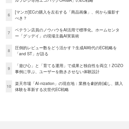
[マンガ]ECの購入を左右する「商品画像」、何から撮影す
6
べき？
ベテラン店員のノウハウをAI活用で標準化。ホームセンタ
7
ー「グッデイ」の現場主義AI実装術
圧倒的レビュー数をどう活かす？生成AI時代のEC戦略を
8
「and ST」が語る
「遊び心」と「育てる運用」で成果と独自性を両立！ZOZO
9
事例に学ぶ、ユーザーを飽きさせない体験設計
楽天市場「AI-nization」の現在地：業務を劇的削減し、購入
10
体験を革新する次世代EC戦略