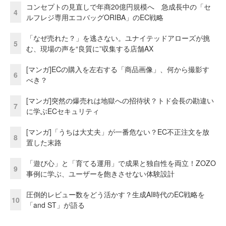
コンセプトの見直しで年商20億円規模へ 急成長中の「セ
4
ルフレジ専用エコバッグORIBA」のEC戦略
「なぜ売れた？」を逃さない。ユナイテッドアローズが挑
5
む、現場の声を“良質に”収集する店舗AX
[マンガ]ECの購入を左右する「商品画像」、何から撮影す
6
べき？
[マンガ]突然の爆売れは地獄への招待状？トド会長の勘違い
7
に学ぶECセキュリティ
[マンガ]「うちは大丈夫」が一番危ない？EC不正注文を放
8
置した末路
「遊び心」と「育てる運用」で成果と独自性を両立！ZOZO
9
事例に学ぶ、ユーザーを飽きさせない体験設計
圧倒的レビュー数をどう活かす？生成AI時代のEC戦略を
10
「and ST」が語る