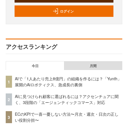
ログイン
アクセスランキング
今日
月間
AIで「1人あたり売上8億円」の組織を作るには？「Yunth」
1
展開のAiロボティクス、急成長の裏側
AIに見つけられ顧客に選ばれるには？アクセンチュアに聞
2
く、3段階の「エージェンティックコマース」対応
ECのKPIで一喜一憂しない方法〜月次・週次・日次の正し
3
い役割分担〜