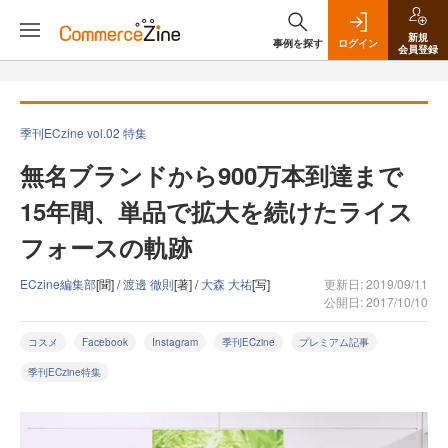
新規
事例を探す
ログイン
会員登録
季刊ECzine vol.02 特集
無名ブランドから900万本到達まで
15年間、単品で拡大を続けたライス
フォースの軌跡
ECzine編集部
[聞] /
渡邊 徹則
[著] /
大森 大祐
[写]
更新日: 2019/09/11
公開日: 2017/10/10
コスメ
Facebook
Instagram
季刊ECzine
プレミアム記事
季刊ECzine特集