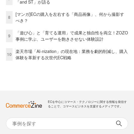
「and ST」が語る
[マンガ]ECの購入を左右する「商品画像」、何から撮影す
8
べき？
「遊び心」と「育てる運用」で成果と独自性を両立！ZOZO
9
事例に学ぶ、ユーザーを飽きさせない体験設計
楽天市場「AI-nization」の現在地：業務を劇的削減し、購入
10
体験を革新する次世代EC戦略
ECを中心にコマース・テクノロジーに関する情報を発信す
ることで、コマースビジネスを支援するメディアです。