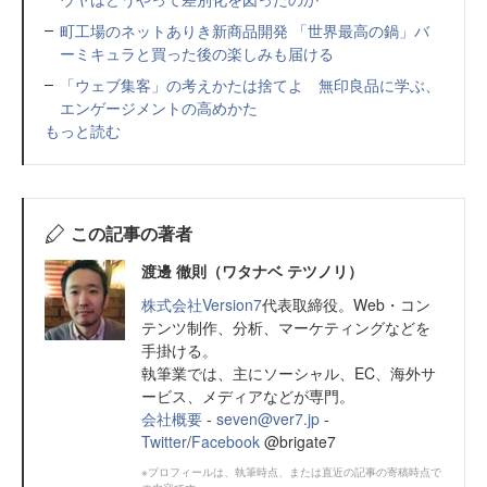
町工場のネットありき新商品開発 「世界最高の鍋」バ
ーミキュラと買った後の楽しみも届ける
「ウェブ集客」の考えかたは捨てよ 無印良品に学ぶ、
エンゲージメントの高めかた
もっと読む
この記事の著者
渡邊 徹則（ワタナベ テツノリ）
株式会社Version7
代表取締役。Web・コン
テンツ制作、分析、マーケティングなどを
手掛ける。
執筆業では、主にソーシャル、EC、海外サ
ービス、メディアなどが専門。
会社概要
-
seven@ver7.jp
-
Twitter
/
Facebook
@brigate7
※プロフィールは、執筆時点、または直近の記事の寄稿時点で