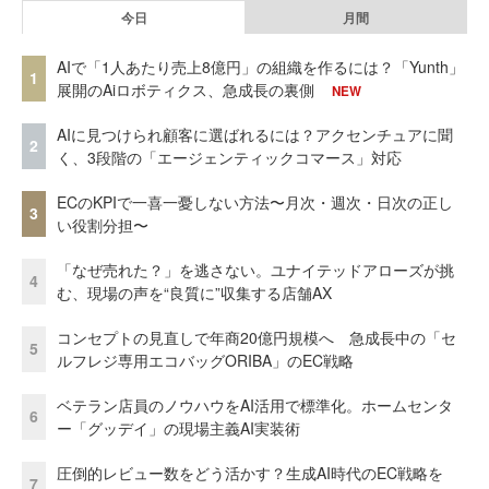
今日
月間
AIで「1人あたり売上8億円」の組織を作るには？「Yunth」
1
展開のAiロボティクス、急成長の裏側
NEW
AIに見つけられ顧客に選ばれるには？アクセンチュアに聞
2
く、3段階の「エージェンティックコマース」対応
ECのKPIで一喜一憂しない方法〜月次・週次・日次の正し
3
い役割分担〜
「なぜ売れた？」を逃さない。ユナイテッドアローズが挑
4
む、現場の声を“良質に”収集する店舗AX
コンセプトの見直しで年商20億円規模へ 急成長中の「セ
5
ルフレジ専用エコバッグORIBA」のEC戦略
ベテラン店員のノウハウをAI活用で標準化。ホームセンタ
6
ー「グッデイ」の現場主義AI実装術
圧倒的レビュー数をどう活かす？生成AI時代のEC戦略を
7