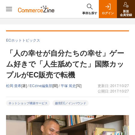
新規
事例を探す
ログイン
会員登録
ECホットトピックス
「人の幸せが自分たちの幸せ」ゲー
ム好きで「人生舐めてた」国際カッ
プルがEC販売で転機
松岡 亜希
[著] /
ECzine編集部
[聞] /
平塚 篤史
[写]
更新日: 2017/10/27
公開日: 2017/10/27
ネットショップ構築サービス
越境EC／インバウンド