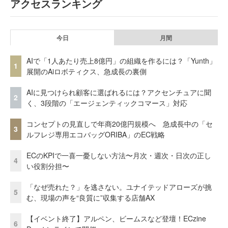
アクセスランキング
今日
月間
AIで「1人あたり売上8億円」の組織を作るには？「Yunth」
1
展開のAiロボティクス、急成長の裏側
AIに見つけられ顧客に選ばれるには？アクセンチュアに聞
2
く、3段階の「エージェンティックコマース」対応
コンセプトの見直しで年商20億円規模へ 急成長中の「セ
3
ルフレジ専用エコバッグORIBA」のEC戦略
ECのKPIで一喜一憂しない方法〜月次・週次・日次の正し
4
い役割分担〜
「なぜ売れた？」を逃さない。ユナイテッドアローズが挑
5
む、現場の声を“良質に”収集する店舗AX
【イベント終了】アルペン、ビームスなど登壇！ECzine
6