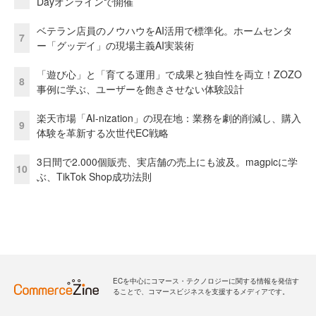
Dayオンラインで開催
ベテラン店員のノウハウをAI活用で標準化。ホームセンタ
7
ー「グッデイ」の現場主義AI実装術
「遊び心」と「育てる運用」で成果と独自性を両立！ZOZO
8
事例に学ぶ、ユーザーを飽きさせない体験設計
楽天市場「AI-nization」の現在地：業務を劇的削減し、購入
9
体験を革新する次世代EC戦略
3日間で2.000個販売、実店舗の売上にも波及。magpicに学
10
ぶ、TikTok Shop成功法則
ECを中心にコマース・テクノロジーに関する情報を発信す
ることで、コマースビジネスを支援するメディアです。