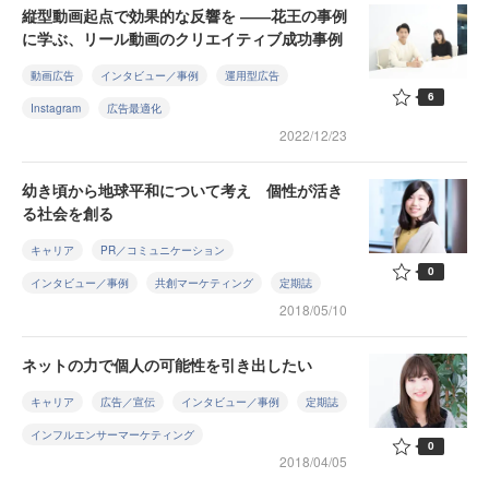
縦型動画起点で効果的な反響を ――花王の事例
に学ぶ、リール動画のクリエイティブ成功事例
動画広告
インタビュー／事例
運用型広告
6
Instagram
広告最適化
2022/12/23
幼き頃から地球平和について考え 個性が活き
る社会を創る
キャリア
PR／コミュニケーション
0
インタビュー／事例
共創マーケティング
定期誌
2018/05/10
ネットの力で個人の可能性を引き出したい
キャリア
広告／宣伝
インタビュー／事例
定期誌
インフルエンサーマーケティング
0
2018/04/05