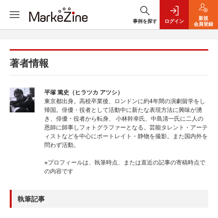
新規
事例を探す
ログイン
会員登録
著者情報
平塚 篤史（ヒラツカ アツシ）
東京都出身。高校卒業後、ロンドンに約4年間の演劇留学をし
帰国。俳優・役者として活動中に新たな表現方法に興味が湧
き、俳優・役者から転身、 小林幹幸氏、中島清一氏に二人の
恩師に師事しフォトグラファーとなる。芸能タレント・アーテ
ィストなどを中心にポートレイト・静物を撮影。また国内外を
問わず活動。
※プロフィールは、執筆時点、または直近の記事の寄稿時点で
の内容です
執筆記事