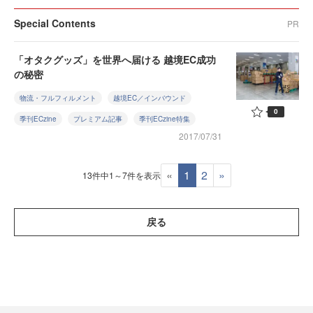
Special Contents
PR
「オタクグッズ」を世界へ届ける 越境EC成功
の秘密
物流・フルフィルメント
越境EC／インバウンド
0
季刊ECzine
プレミアム記事
季刊ECzine特集
2017/07/31
«
1
2
»
13件中1～7件を表示
戻る