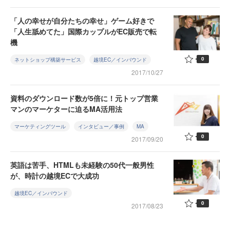
「人の幸せが自分たちの幸せ」ゲーム好きで
「人生舐めてた」国際カップルがEC販売で転
機
0
ネットショップ構築サービス
越境EC／インバウンド
2017/10/27
資料のダウンロード数が5倍に！元トップ営業
マンのマーケターに迫るMA活用法
マーケティングツール
インタビュー／事例
MA
0
2017/09/20
英語は苦手、HTMLも未経験の50代一般男性
が、時計の越境ECで大成功
越境EC／インバウンド
0
2017/08/23