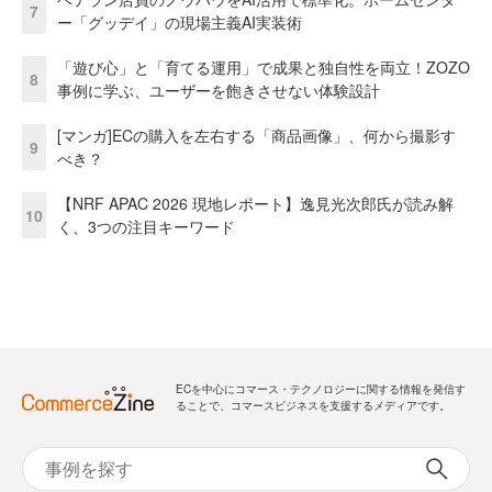
7
ー「グッデイ」の現場主義AI実装術
「遊び心」と「育てる運用」で成果と独自性を両立！ZOZO
8
事例に学ぶ、ユーザーを飽きさせない体験設計
[マンガ]ECの購入を左右する「商品画像」、何から撮影す
9
べき？
【NRF APAC 2026 現地レポート】逸見光次郎氏が読み解
10
く、3つの注目キーワード
ECを中心にコマース・テクノロジーに関する情報を発信す
ることで、コマースビジネスを支援するメディアです。