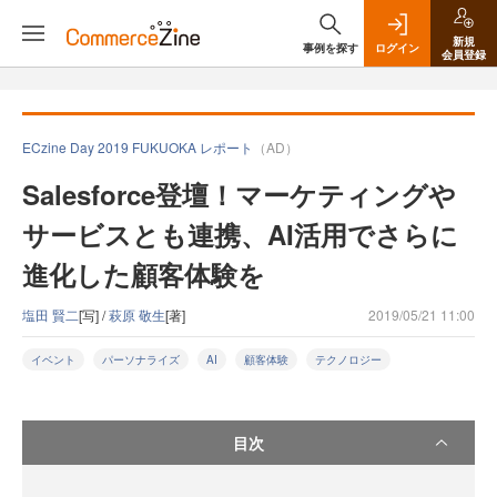
新規
事例を探す
ログイン
会員登録
ECzine Day 2019 FUKUOKA レポート
（AD）
Salesforce登壇！マーケティングや
サービスとも連携、AI活用でさらに
進化した顧客体験を
塩田 賢二
[写] /
萩原 敬生
[著]
2019/05/21 11:00
イベント
パーソナライズ
AI
顧客体験
テクノロジー
目次