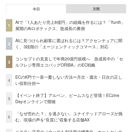
今日
月間
AIで「1人あたり売上8億円」の組織を作るには？「Yunth」
1
展開のAiロボティクス、急成長の裏側
AIに見つけられ顧客に選ばれるには？アクセンチュアに聞
2
く、3段階の「エージェンティックコマース」対応
コンセプトの見直しで年商20億円規模へ 急成長中の「セ
3
ルフレジ専用エコバッグORIBA」のEC戦略
ECのKPIで一喜一憂しない方法〜月次・週次・日次の正し
4
い役割分担〜
【イベント終了】アルペン、ビームスなど登壇！ECzine
5
Dayオンラインで開催
「なぜ売れた？」を逃さない。ユナイテッドアローズが挑
6
む、現場の声を“良質に”収集する店舗AX
ベテラン店員のノウハウをAI活用で標準化。ホームセンタ