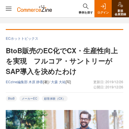
新規
事例を探す
ログイン
会員登録
ECホットトピックス
BtoB販売のEC化でCX・生産性向上
を実現 フルコア・サントリーが
SAP導入を決めたわけ
ECzine編集部 木原 静香
[著] /
大森 大祐
[写]
更新日: 2019/12/26
公開日: 2019/12/26
BtoB
メーカーEC
顧客体験（CX）