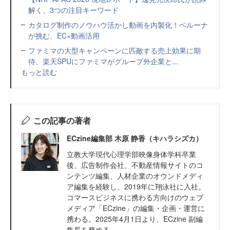
解く、3つの注目キーワード
カタログ制作のノウハウ活かし動画を内製化！ベルーナ
が挑む、EC×動画活用
ファミマの大型キャンペーンに匹敵する売上効果に期
待、楽天SPUにファミマがグループ外企業と...
もっと読む
この記事の著者
ECzine編集部 木原 静香（キハラシズカ）
立教大学現代心理学部映像身体学科卒業
後、広告制作会社、不動産情報サイトのコ
ンテンツ編集、人材企業のオウンドメディ
ア編集を経験し、2019年に翔泳社に入社。
コマースビジネスに携わる方向けのウェブ
メディア「ECzine」の編集・企画・運営に
携わる。2025年4月1日より、ECzine 副編
集長を務める。