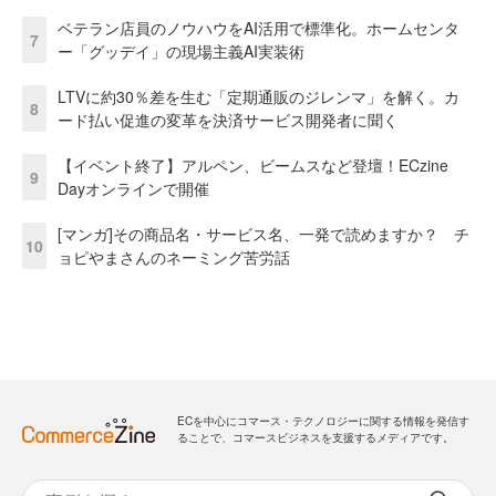
ベテラン店員のノウハウをAI活用で標準化。ホームセンタ
7
ー「グッデイ」の現場主義AI実装術
LTVに約30％差を生む「定期通販のジレンマ」を解く。カ
8
ード払い促進の変革を決済サービス開発者に聞く
【イベント終了】アルペン、ビームスなど登壇！ECzine
9
Dayオンラインで開催
[マンガ]その商品名・サービス名、一発で読めますか？ チ
10
ョピやまさんのネーミング苦労話
ECを中心にコマース・テクノロジーに関する情報を発信す
ることで、コマースビジネスを支援するメディアです。