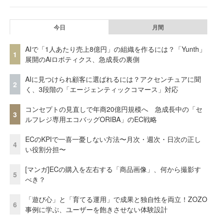
今日
月間
AIで「1人あたり売上8億円」の組織を作るには？「Yunth」
1
展開のAiロボティクス、急成長の裏側
AIに見つけられ顧客に選ばれるには？アクセンチュアに聞
2
く、3段階の「エージェンティックコマース」対応
コンセプトの見直しで年商20億円規模へ 急成長中の「セ
3
ルフレジ専用エコバッグORIBA」のEC戦略
ECのKPIで一喜一憂しない方法〜月次・週次・日次の正し
4
い役割分担〜
[マンガ]ECの購入を左右する「商品画像」、何から撮影す
5
べき？
「遊び心」と「育てる運用」で成果と独自性を両立！ZOZO
6
事例に学ぶ、ユーザーを飽きさせない体験設計