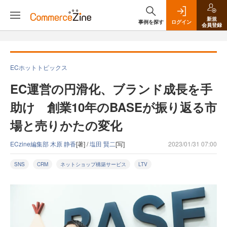
新規
事例を探す
ログイン
会員登録
ECホットトピックス
EC運営の円滑化、ブランド成長を手
助け 創業10年のBASEが振り返る市
場と売りかたの変化
ECzine編集部 木原 静香
[著] /
塩田 賢二
[写]
2023/01/31 07:00
SNS
CRM
ネットショップ構築サービス
LTV