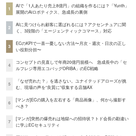
AIで「1人あたり売上8億円」の組織を作るには？「Yunth」
1
展開のAiロボティクス、急成長の裏側
AIに見つけられ顧客に選ばれるには？アクセンチュアに聞
2
く、3段階の「エージェンティックコマース」対応
ECのKPIで一喜一憂しない方法〜月次・週次・日次の正し
3
い役割分担〜
コンセプトの見直しで年商20億円規模へ 急成長中の「セ
4
ルフレジ専用エコバッグORIBA」のEC戦略
「なぜ売れた？」を逃さない。ユナイテッドアローズが挑
5
む、現場の声を“良質に”収集する店舗AX
[マンガ]ECの購入を左右する「商品画像」、何から撮影す
6
べき？
[マンガ]突然の爆売れは地獄への招待状？トド会長の勘違い
7
に学ぶECセキュリティ