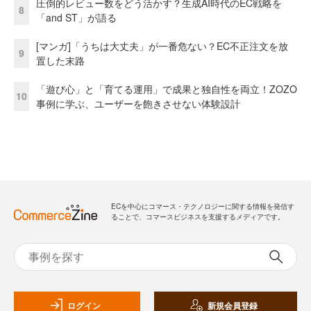
圧倒的レビュー数をどう活かす？生成AI時代のEC戦略を
8
「and ST」が語る
[マンガ]「うちは大丈夫」が一番危ない？EC不正注文を放
9
置した末路
「遊び心」と「育てる運用」で成果と独自性を両立！ZOZO
10
事例に学ぶ、ユーザーを飽きさせない体験設計
ECを中心にコマース・テクノロジーに関する情報を発信す
ることで、コマースビジネスを支援するメディアです。
ログイン
新規会員登録