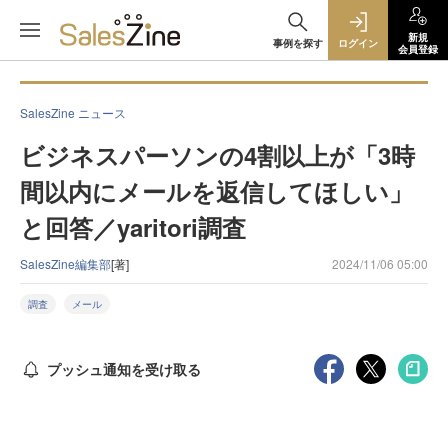
新規
事例を探す
ログイン
会員登録
SalesZine ニュース
ビジネスパーソンの4割以上が「3時
間以内にメールを返信してほしい」
と回答／yaritori調査
SalesZine編集部
[著]
2024/11/06 05:00
調査
メール
プッシュ通知を受け取る