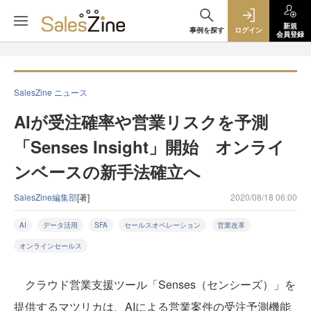
新規
事例を探す
ログイン
会員登録
SalesZine ニュース
AIが受注確率や営業リスクを予測
「Senses Insight」開始 オンライ
ンベースの新手法確立へ
SalesZine編集部
[著]
2020/08/18 06:00
AI
データ活用
SFA
セールスオペレーション
営業改革
オンラインセールス
クラウド営業支援ツール「Senses（センシーズ）」を
提供するマツリカは、AIによる営業案件の受注予測機能