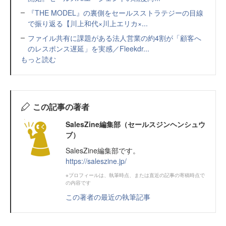
『THE MODEL』の裏側をセールスストラテジーの目線
で振り返る【川上和代×川上エリカ×...
ファイル共有に課題がある法人営業の約4割が「顧客へ
のレスポンス遅延」を実感／Fleekdr...
もっと読む
この記事の著者
SalesZine編集部（セールスジンヘンシュウ
ブ）
SalesZine編集部です。
https://saleszine.jp/
※プロフィールは、執筆時点、または直近の記事の寄稿時点で
の内容です
この著者の最近の執筆記事