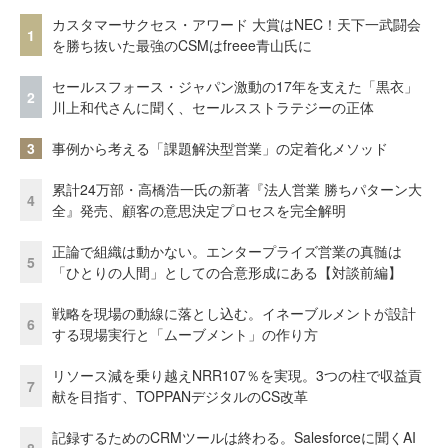
カスタマーサクセス・アワード 大賞はNEC！天下一武闘会
1
を勝ち抜いた最強のCSMはfreee青山氏に
セールスフォース・ジャパン激動の17年を支えた「黒衣」
2
川上和代さんに聞く、セールスストラテジーの正体
3
事例から考える「課題解決型営業」の定着化メソッド
累計24万部・高橋浩一氏の新著『法人営業 勝ちパターン大
4
全』発売、顧客の意思決定プロセスを完全解明
正論で組織は動かない。エンタープライズ営業の真髄は
5
「ひとりの人間」としての合意形成にある【対談前編】
戦略を現場の動線に落とし込む。イネーブルメントが設計
6
する現場実行と「ムーブメント」の作り方
リソース減を乗り越えNRR107％を実現。3つの柱で収益貢
7
献を目指す、TOPPANデジタルのCS改革
記録するためのCRMツールは終わる。Salesforceに聞くAI
8