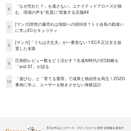
「なぜ売れた？」を逃さない。ユナイテッドアローズが挑
6
む、現場の声を“良質に”収集する店舗AX
[マンガ]突然の爆売れは地獄への招待状？トド会長の勘違い
7
に学ぶECセキュリティ
[マンガ]「うちは大丈夫」が一番危ない？EC不正注文を放
8
置した末路
圧倒的レビュー数をどう活かす？生成AI時代のEC戦略を
9
「and ST」が語る
「遊び心」と「育てる運用」で成果と独自性を両立！ZOZO
10
事例に学ぶ、ユーザーを飽きさせない体験設計
ECを中心にコマース・テクノロジーに関する情報を発信す