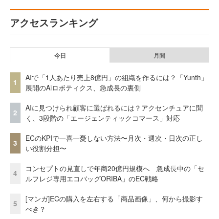
アクセスランキング
今日
月間
AIで「1人あたり売上8億円」の組織を作るには？「Yunth」
1
展開のAiロボティクス、急成長の裏側
AIに見つけられ顧客に選ばれるには？アクセンチュアに聞
2
く、3段階の「エージェンティックコマース」対応
ECのKPIで一喜一憂しない方法〜月次・週次・日次の正し
3
い役割分担〜
コンセプトの見直しで年商20億円規模へ 急成長中の「セ
4
ルフレジ専用エコバッグORIBA」のEC戦略
[マンガ]ECの購入を左右する「商品画像」、何から撮影す
5
べき？