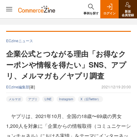
新規
事例を探す
ログイン
会員登録
ECzineニュース
企業公式とつながる理由「お得なク
ーポンや情報を得たい」SNS、アプ
リ、メルマガも／ヤプリ調査
ECzine編集部
[著]
2021/12/19 20:00
メルマガ
アプリ
LINE
Instagram
X（旧Twitter）
ヤプリは、2021年10月、全国の18歳〜69歳の男女
1,200人を対象に「企業からの情報取得（コミュニケーシ
ョンチャネル）における実情」をテーマにインターネッ