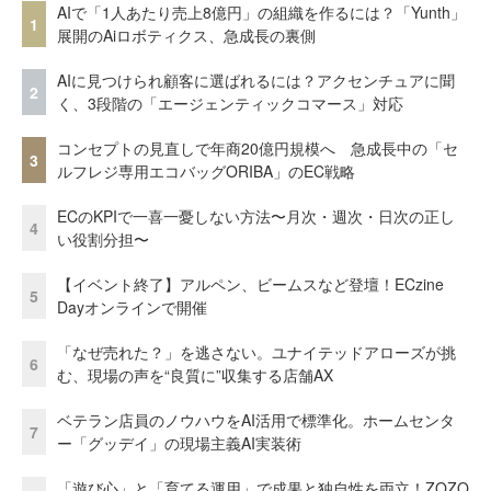
AIで「1人あたり売上8億円」の組織を作るには？「Yunth」
1
展開のAiロボティクス、急成長の裏側
AIに見つけられ顧客に選ばれるには？アクセンチュアに聞
2
く、3段階の「エージェンティックコマース」対応
コンセプトの見直しで年商20億円規模へ 急成長中の「セ
3
ルフレジ専用エコバッグORIBA」のEC戦略
ECのKPIで一喜一憂しない方法〜月次・週次・日次の正し
4
い役割分担〜
【イベント終了】アルペン、ビームスなど登壇！ECzine
5
Dayオンラインで開催
「なぜ売れた？」を逃さない。ユナイテッドアローズが挑
6
む、現場の声を“良質に”収集する店舗AX
ベテラン店員のノウハウをAI活用で標準化。ホームセンタ
7
ー「グッデイ」の現場主義AI実装術
「遊び心」と「育てる運用」で成果と独自性を両立！ZOZO