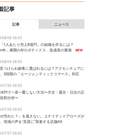
着記事
記事
ニュース
/08/06 08:00
で「1人あたり売上8億円」の組織を作るには？
unth」展開のAiロボティクス、急成長の裏側
NEW
/08/04 08:30
に見つけられ顧客に選ばれるには？アクセンチュアに
、3段階の「エージェンティックコマース」対応
/07/30 08:30
のKPIで一喜一憂しない方法〜月次・週次・日次の正
役割分担〜
/07/28 09:00
ぜ売れた？」を逃さない。ユナイテッドアローズが
、現場の声を“良質に”収集する店舗AX
/07/27 09:00