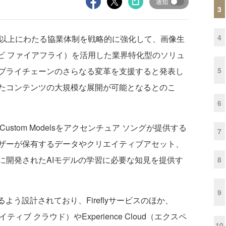
通知
3
4
以上にわたる協業体制を戦略的に強化して、画像生
y（アドビ ファイアフライ）を活用した業界特化型のソリュ
5
プライチェーンのさらなる変革を支援すると発表し
たコンテンツの大規模な展開が可能となるとのこ
6
のCustom Modelsをアクセンチュア ソングが提供する
7
ザーが保有するデータやクリエイティブアセット、
に開発されたAIモデルの学習に必要な知見を提供す
8
9
できるよう設計されており、Fireflyサービスのほか、
クリエイティブ クラウド）やExperience Cloud（エクスペ
10