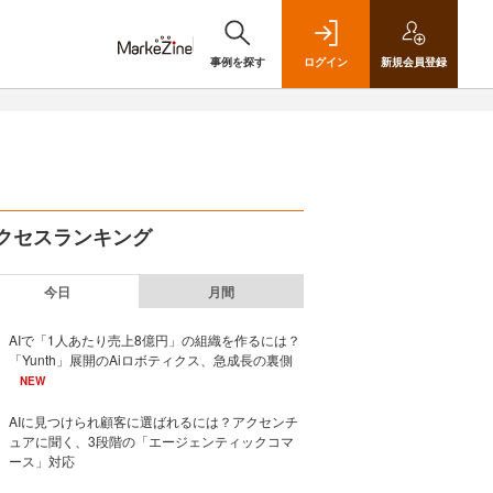
事例を探す
ログイン
新規
会員登録
クセスランキング
今日
月間
AIで「1人あたり売上8億円」の組織を作るには？
「Yunth」展開のAiロボティクス、急成長の裏側
NEW
AIに見つけられ顧客に選ばれるには？アクセンチ
ュアに聞く、3段階の「エージェンティックコマ
ース」対応