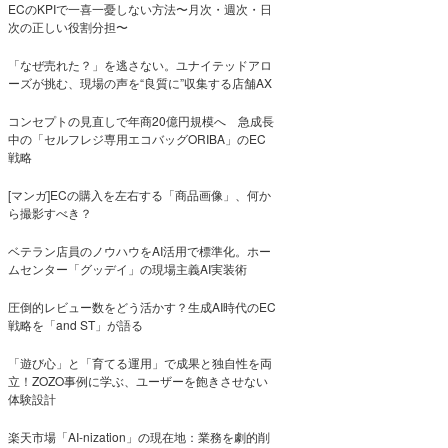
ECのKPIで一喜一憂しない方法〜月次・週次・日
次の正しい役割分担〜
「なぜ売れた？」を逃さない。ユナイテッドアロ
ーズが挑む、現場の声を“良質に”収集する店舗AX
コンセプトの見直しで年商20億円規模へ 急成長
中の「セルフレジ専用エコバッグORIBA」のEC
戦略
[マンガ]ECの購入を左右する「商品画像」、何か
ら撮影すべき？
ベテラン店員のノウハウをAI活用で標準化。ホー
ムセンター「グッデイ」の現場主義AI実装術
圧倒的レビュー数をどう活かす？生成AI時代のEC
戦略を「and ST」が語る
「遊び心」と「育てる運用」で成果と独自性を両
立！ZOZO事例に学ぶ、ユーザーを飽きさせない
体験設計
楽天市場「AI-nization」の現在地：業務を劇的削