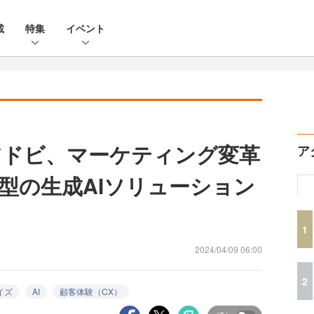
載
特集
イベント
アドビ、マーケティング変革
ア
型の生成AIソリューション
1
2024/04/09 06:00
2
イズ
AI
顧客体験（CX）