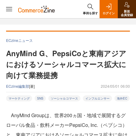
新規
事例を探す
ログイン
会員登録
ECzineニュース
AnyMind G、PepsiCoと東南アジア
におけるソーシャルコマース拡大に
向けて業務提携
ECzine編集部
[著]
2024/05/01 06:00
マーケティング
SNS
ソーシャルコマース
インフルエンサー
海外EC
AnyMind Groupは、世界200ヵ国・地域で展開するグ
ローバル食品・飲料メーカーPepsiCo, Inc.（ペプシコ）
と、東南アジアにおけるソーシャルコマース拡大に向け