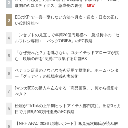
2
展開のAiロボティクス、急成長の裏側
NEW
ECのKPIで一喜一憂しない方法〜月次・週次・日次の正し
3
い役割分担〜
コンセプトの見直しで年商20億円規模へ 急成長中の「セ
4
ルフレジ専用エコバッグORIBA」のEC戦略
「なぜ売れた？」を逃さない。ユナイテッドアローズが挑
5
む、現場の声を“良質に”収集する店舗AX
ベテラン店員のノウハウをAI活用で標準化。ホームセンタ
6
ー「グッデイ」の現場主義AI実装術
[マンガ]ECの購入を左右する「商品画像」、何から撮影す
7
べき？
松屋がTikTokの上半期ヒットアイテム部門賞に。出店3ヵ月
8
目で月商8,500万円達成のEC戦略
【NRF APAC 2026 現地レポート】逸見光次郎氏が読み解
9