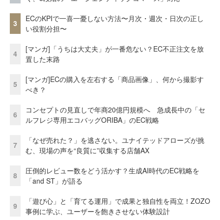
ECのKPIで一喜一憂しない方法〜月次・週次・日次の正し
3
い役割分担〜
[マンガ]「うちは大丈夫」が一番危ない？EC不正注文を放
4
置した末路
[マンガ]ECの購入を左右する「商品画像」、何から撮影す
5
べき？
コンセプトの見直しで年商20億円規模へ 急成長中の「セ
6
ルフレジ専用エコバッグORIBA」のEC戦略
「なぜ売れた？」を逃さない。ユナイテッドアローズが挑
7
む、現場の声を“良質に”収集する店舗AX
圧倒的レビュー数をどう活かす？生成AI時代のEC戦略を
8
「and ST」が語る
「遊び心」と「育てる運用」で成果と独自性を両立！ZOZO
9
事例に学ぶ、ユーザーを飽きさせない体験設計