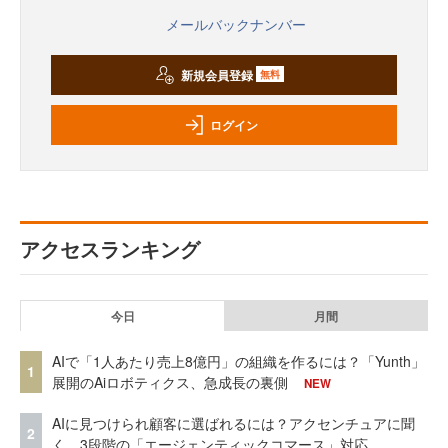
メールバックナンバー
新規会員登録
無料
ログイン
アクセスランキング
今日
月間
AIで「1人あたり売上8億円」の組織を作るには？「Yunth」
1
展開のAiロボティクス、急成長の裏側
NEW
AIに見つけられ顧客に選ばれるには？アクセンチュアに聞
2
く、3段階の「エージェンティックコマース」対応