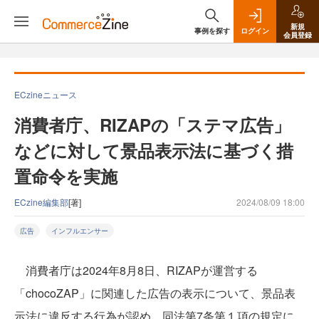
新規
事例を探す
ログイン
会員登録
ECzineニュース
消費者庁、RIZAPの「ステマ広告」
などに対して景品表示法に基づく措
置命令を実施
ECzine編集部
[著]
2024/08/09 18:00
広告
インフルエンサー
消費者庁は2024年8月8日、RIZAPが運営する
「chocoZAP」に関連した広告の表示について、景品表
示法に違反する行為が認め、同法第7条第１項の規定に