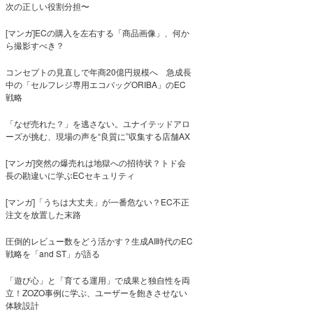
次の正しい役割分担〜
[マンガ]ECの購入を左右する「商品画像」、何か
ら撮影すべき？
コンセプトの見直しで年商20億円規模へ 急成長
中の「セルフレジ専用エコバッグORIBA」のEC
戦略
「なぜ売れた？」を逃さない。ユナイテッドアロ
ーズが挑む、現場の声を“良質に”収集する店舗AX
[マンガ]突然の爆売れは地獄への招待状？トド会
長の勘違いに学ぶECセキュリティ
[マンガ]「うちは大丈夫」が一番危ない？EC不正
注文を放置した末路
圧倒的レビュー数をどう活かす？生成AI時代のEC
戦略を「and ST」が語る
「遊び心」と「育てる運用」で成果と独自性を両
立！ZOZO事例に学ぶ、ユーザーを飽きさせない
体験設計