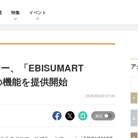
載
特集
イベント
、「EBISUMART
ア
の機能を提供開始
2025/08/29 07:30
1
通知
2
3