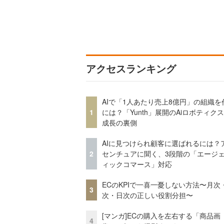
アクセスランキング
AIで「1人あたり売上8億円」の組織を
1
には？「Yunth」展開のAiロボティク
成長の裏側
AIに見つけられ顧客に選ばれるには？
2
センチュアに聞く、3段階の「エージ
ィックコマース」対応
ECのKPIで一喜一憂しない方法〜月次
3
次・日次の正しい役割分担〜
[マンガ]ECの購入を左右する「商品画
4