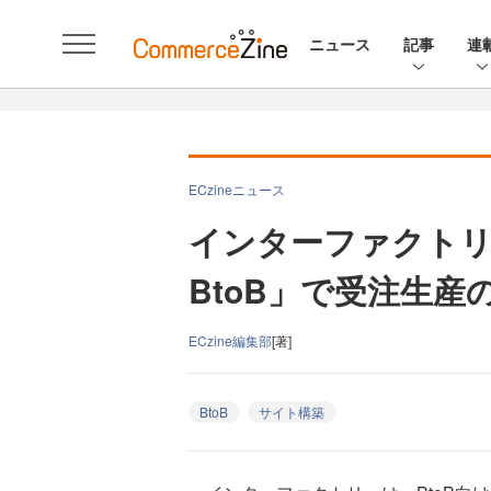
ニュース
記事
連
ECzineニュース
インターファクトリー
BtoB」で受注生産
ECzine編集部
[著]
BtoB
サイト構築