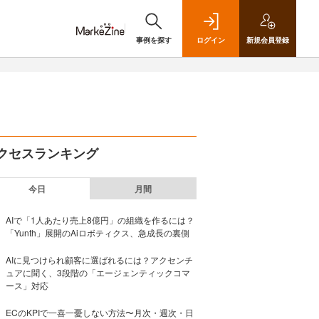
事例を探す
ログイン
新規
会員登録
クセスランキング
今日
月間
AIで「1人あたり売上8億円」の組織を作るには？
「Yunth」展開のAiロボティクス、急成長の裏側
AIに見つけられ顧客に選ばれるには？アクセンチ
ュアに聞く、3段階の「エージェンティックコマ
ース」対応
ECのKPIで一喜一憂しない方法〜月次・週次・日