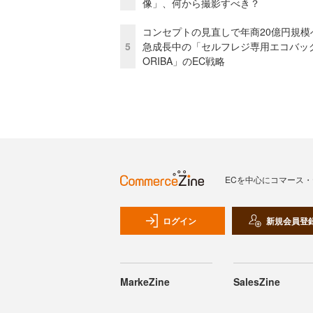
像」、何から撮影すべき？
コンセプトの見直しで年商20億円規
5
急成長中の「セルフレジ専用エコバッ
ORIBA」のEC戦略
ECを中心にコマース
ログイン
新規会員登
MarkeZine
SalesZine