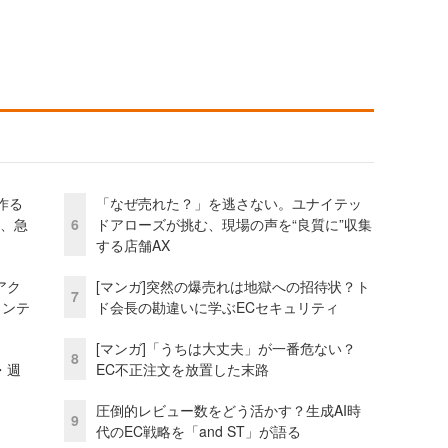
作る
「なぜ売れた？」を逃さない。ユナイテッ
ス、急
6
ドアローズが挑む、現場の声を“良質に”収集
する店舗AX
アク
[マンガ]突然の爆売れは地獄への招待状？ト
7
ェンテ
ド会長の勘違いに学ぶECセキュリティ
[マンガ]「うちは大丈夫」が一番危ない？
8
・週
EC不正注文を放置した末路
圧倒的レビュー数をどう活かす？生成AI時
9
代のEC戦略を「and ST」が語る