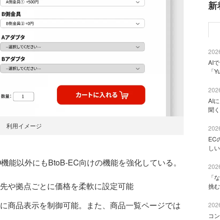
新
2026
AI
「Y
2026
AI
聞く
利用イメージ
2026
EC
しい
BTO機能以外にもBtoB-EC向けの機能を強化している。
2026
「な
先や拠点ごとに価格を柔軟に設定可能
挑む
に商品表示を制御可能。また、商品一覧ページでは
2026
コン