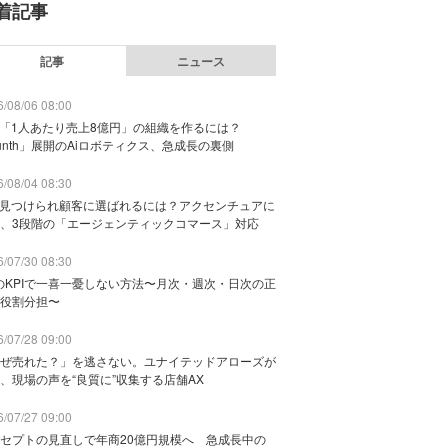
着記事
記事
ニュース
/08/06 08:00
で「1人あたり売上8億円」の組織を作るには？
unth」展開のAiロボティクス、急成長の裏側
/08/04 08:30
に見つけられ顧客に選ばれるには？アクセンチュアに
、3段階の「エージェンティックコマース」対応
/07/30 08:30
のKPIで一喜一憂しない方法〜月次・週次・日次の正
役割分担〜
/07/28 09:00
ぜ売れた？」を逃さない。ユナイテッドアローズが
、現場の声を“良質に”収集する店舗AX
/07/27 09:00
セプトの見直しで年商20億円規模へ 急成長中の