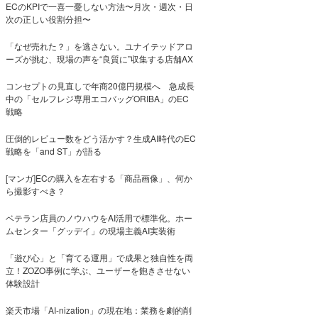
ECのKPIで一喜一憂しない方法〜月次・週次・日
次の正しい役割分担〜
「なぜ売れた？」を逃さない。ユナイテッドアロ
ーズが挑む、現場の声を“良質に”収集する店舗AX
コンセプトの見直しで年商20億円規模へ 急成長
中の「セルフレジ専用エコバッグORIBA」のEC
戦略
圧倒的レビュー数をどう活かす？生成AI時代のEC
戦略を「and ST」が語る
[マンガ]ECの購入を左右する「商品画像」、何か
ら撮影すべき？
ベテラン店員のノウハウをAI活用で標準化。ホー
ムセンター「グッデイ」の現場主義AI実装術
「遊び心」と「育てる運用」で成果と独自性を両
立！ZOZO事例に学ぶ、ユーザーを飽きさせない
体験設計
楽天市場「AI-nization」の現在地：業務を劇的削