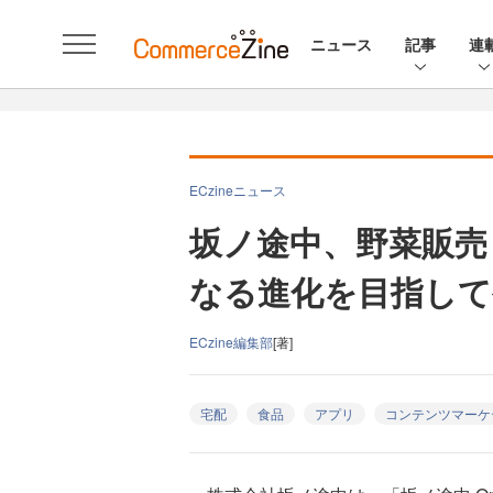
ニュース
記事
連
ECzineニュース
坂ノ途中、野菜販売
なる進化を目指して
ECzine編集部
[著]
宅配
食品
アプリ
コンテンツマーケ