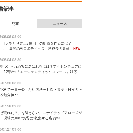
着記事
記事
ニュース
/08/06 08:00
で「1人あたり売上8億円」の組織を作るには？
unth」展開のAiロボティクス、急成長の裏側
NEW
/08/04 08:30
に見つけられ顧客に選ばれるには？アクセンチュアに
、3段階の「エージェンティックコマース」対応
/07/30 08:30
のKPIで一喜一憂しない方法〜月次・週次・日次の正
役割分担〜
/07/28 09:00
ぜ売れた？」を逃さない。ユナイテッドアローズが
、現場の声を“良質に”収集する店舗AX
/07/27 09:00