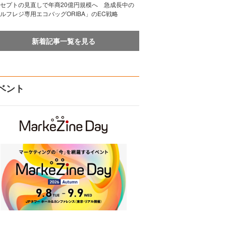
セプトの見直しで年商20億円規模へ 急成長中の
ルフレジ専用エコバッグORIBA」のEC戦略
新着記事一覧を見る
ベント