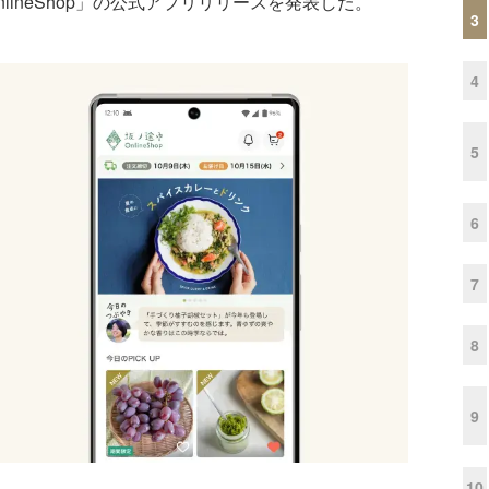
ineShop」の公式アプリリリースを発表した。
3
4
5
6
7
8
9
10