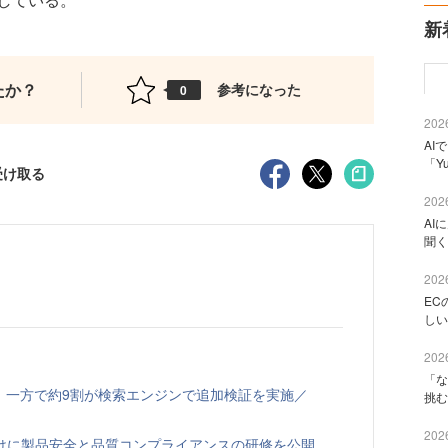
新
たか？
参考になった
0
2026
AI
「Y
受け取る
2026
AI
聞く
2026
EC
しい
2026
「な
、一方で約9割が検索エンジンで追加検証を実施／
挑む
2026
向けに製品安全と品質コンプライアンスの研修を公開