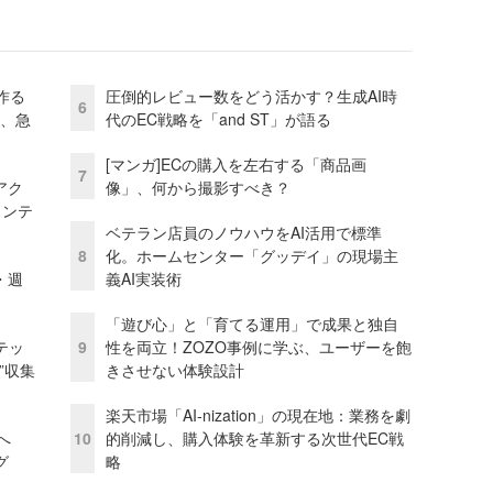
作る
圧倒的レビュー数をどう活かす？生成AI時
6
ス、急
代のEC戦略を「and ST」が語る
[マンガ]ECの購入を左右する「商品画
7
アク
像」、何から撮影すべき？
ェンテ
ベテラン店員のノウハウをAI活用で標準
8
化。ホームセンター「グッデイ」の現場主
・週
義AI実装術
「遊び心」と「育てる運用」で成果と独自
テッ
9
性を両立！ZOZO事例に学ぶ、ユーザーを飽
”収集
きさせない体験設計
楽天市場「AI-nization」の現在地：業務を劇
模へ
10
的削減し、購入体験を革新する次世代EC戦
グ
略