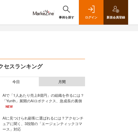
事例を探す
ログイン
新規
会員登録
クセスランキング
今日
月間
AIで「1人あたり売上8億円」の組織を作るには？
「Yunth」展開のAiロボティクス、急成長の裏側
NEW
AIに見つけられ顧客に選ばれるには？アクセンチ
ュアに聞く、3段階の「エージェンティックコマ
ース」対応