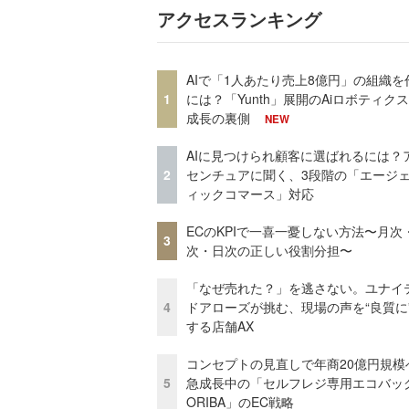
アクセスランキング
AIで「1人あたり売上8億円」の組織を
1
には？「Yunth」展開のAiロボティク
成長の裏側
NEW
AIに見つけられ顧客に選ばれるには？
2
センチュアに聞く、3段階の「エージ
ィックコマース」対応
ECのKPIで一喜一憂しない方法〜月次
3
次・日次の正しい役割分担〜
「なぜ売れた？」を逃さない。ユナイ
4
ドアローズが挑む、現場の声を“良質に
する店舗AX
コンセプトの見直しで年商20億円規
5
急成長中の「セルフレジ専用エコバッ
ORIBA」のEC戦略