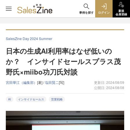
新規
事例を探す
ログイン
会員登録
SalesZine Day 2024 Summer
日本の生成AI利用率はなぜ低いの
か？ インサイドセールスプラス茂
野氏×miibo功刀氏対談
宮田華江（編集部）
[著] /
塩田賢二
[写]
更新日: 2024/08/09
公開日: 2024/08/08
AI
インサイドセールス
営業戦略