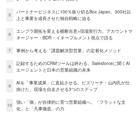
パートナービジネスに100％振り切るBox Japan。300社以
5
上と事業を成長させた独自戦略に迫る
エンプラ開拓を変える横断合意×現場実行力。アカウントマ
6
ネージャー・BDR・イネーブルメント視点で語る
7
事例から考える「課題解決型営業」の定着化メソッド
記録するためのCRMツールは終わる。Salesforceに聞くAI
8
エージェントと日本の営業組織の未来
AIを「事業成果」に直結させる。ビズリーチ・山内氏が仕
9
掛けた、現場を自走させる3つのステップ
強い「個」が自律的に育つ営業組織へ。「フラットな文
10
化」と「凡事徹底」の力