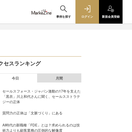
事例を探す
ログイン
新規
会員登録
クセスランキング
今日
月間
セールスフォース・ジャパン激動の17年を支えた
「黒衣」川上和代さんに聞く、セールスストラテ
ジーの正体
質問力の正体は「文脈づくり」にある
AI時代の新職種「FDE」とは？求められるのは技
術力よりも顧客業務の圧倒的な解像度