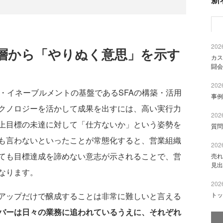
2026
層から「やりぬく意思」を示す
カス
闘会
2026
・イネーブルメントの基盤であるSFAの構築・活用
事例
クノロジーを活かして成果を出すには、高い実行力
2026
上目標の未達に対して「仕方ないか」という姿勢を
質問
も言わないといったことが常態化すると、営業組織
2026
ても目標達成を諦めない意志が示されることで、営
売れ
見出
なります。
2026
トッ
アップだけで醸成することは非常に難しいと言える
バーは日々の業務に追われているうえに、それぞれ