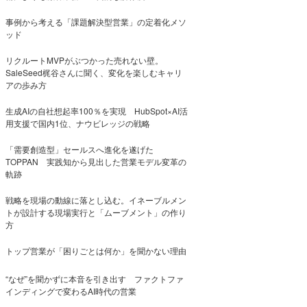
事例から考える「課題解決型営業」の定着化メソ
ッド
リクルートMVPがぶつかった売れない壁。
SaleSeed梶谷さんに聞く、変化を楽しむキャリ
アの歩み方
生成AIの自社想起率100％を実現 HubSpot×AI活
用支援で国内1位、ナウビレッジの戦略
「需要創造型」セールスへ進化を遂げた
TOPPAN 実践知から見出した営業モデル変革の
軌跡
戦略を現場の動線に落とし込む。イネーブルメン
トが設計する現場実行と「ムーブメント」の作り
方
トップ営業が「困りごとは何か」を聞かない理由
“なぜ”を聞かずに本音を引き出す ファクトファ
インディングで変わるAI時代の営業