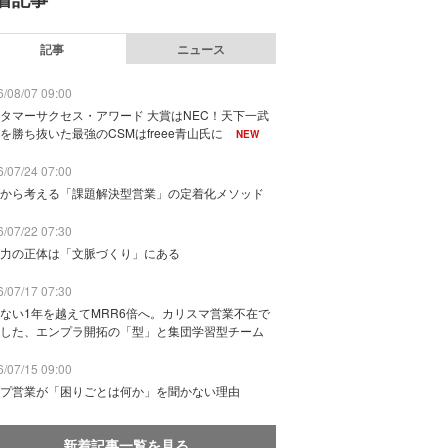
記事
ニュース
/08/07 09:00
タマーサクセス・アワード 大賞はNEC！天下一武
を勝ち抜いた最強のCSMはfreee青山氏に
NEW
/07/24 07:00
から考える「課題解決型営業」の定着化メソッド
/07/22 07:30
力の正体は「文脈づくり」にある
/07/17 07:30
ない1年を越えてMRR6倍へ。カリスマ営業不在で
した、エンプラ開拓の「型」と集団学習型チーム
/07/15 09:00
プ営業が「困りごとは何か」を聞かない理由
新着記事一覧を見る