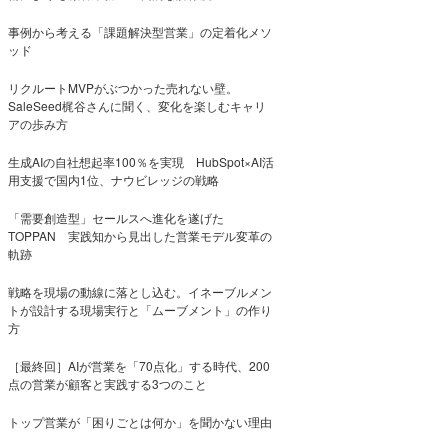
事例から考える「課題解決型営業」の定着化メソ
ッド
リクルートMVPがぶつかった売れない壁。
SaleSeed梶谷さんに聞く、変化を楽しむキャリ
アの歩み方
生成AIの自社想起率100％を実現 HubSpot×AI活
用支援で国内1位、ナウビレッジの戦略
「需要創造型」セールスへ進化を遂げた
TOPPAN 実践知から見出した営業モデル変革の
軌跡
戦略を現場の動線に落とし込む。イネーブルメン
トが設計する現場実行と「ムーブメント」の作り
方
［最終回］AIが営業を「70点化」する時代、200
点の営業が顧客と実践する3つのこと
トップ営業が「困りごとは何か」を聞かない理由