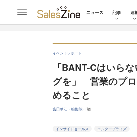
ニュース
記事
連
イベントレポート
「BANT-Cはいら
グを」 営業のプ
めること
宮田華江（編集部）
[著]
インサイドセールス
エンタープライズ