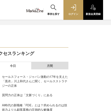
事例を探す
ログイン
新規
会員登録
クセスランキング
今日
月間
セールスフォース・ジャパン激動の17年を支えた
「黒衣」川上和代さんに聞く、セールスストラテ
ジーの正体
質問力の正体は「文脈づくり」にある
AI時代の新職種「FDE」とは？求められるのは技
術力よりも顧客業務の圧倒的な解像度