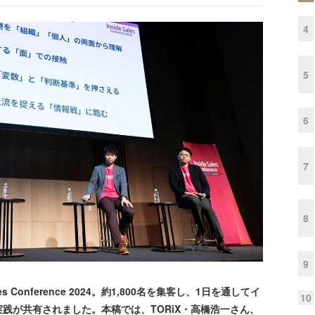
4
5
6
7
8
9
es Conference 2024。約1,800名を集客し、1日を通してイ
10
践が共有されました。本稿では、TORiX・高橋浩一さん、