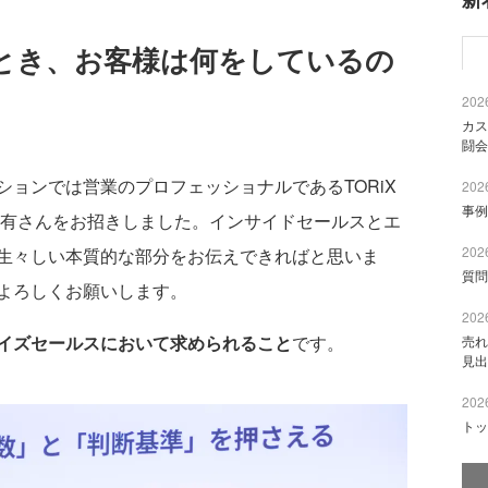
"とき、お客様は何をしているの
2026
カス
闘会
ョンでは営業のプロフェッショナルであるTORiX
2026
事例
理有さんをお招きしました。インサイドセールスとエ
2026
生々しい本質的な部分をお伝えできればと思いま
質問
よろしくお願いします。
2026
イズセールスにおいて求められること
です。
売れ
見出
2026
トッ