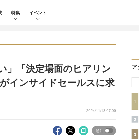
載
特集
イベント
ない」「決定場面のヒアリン
ア
ロがインサイドセールスに求
1
2024/11/13 07:00
2
通知
3