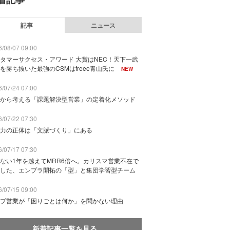
記事
ニュース
/08/07 09:00
タマーサクセス・アワード 大賞はNEC！天下一武
を勝ち抜いた最強のCSMはfreee青山氏に
NEW
/07/24 07:00
から考える「課題解決型営業」の定着化メソッド
/07/22 07:30
力の正体は「文脈づくり」にある
/07/17 07:30
ない1年を越えてMRR6倍へ。カリスマ営業不在で
した、エンプラ開拓の「型」と集団学習型チーム
/07/15 09:00
プ営業が「困りごとは何か」を聞かない理由
新着記事一覧を見る