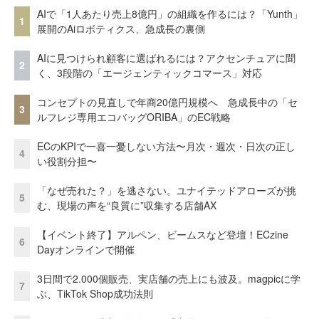
AIで「1人あたり売上8億円」の組織を作るには？「Yunth」
1
展開のAiロボティクス、急成長の裏側
AIに見つけられ顧客に選ばれるには？アクセンチュアに聞
2
く、3段階の「エージェンティックコマース」対応
コンセプトの見直しで年商20億円規模へ 急成長中の「セ
3
ルフレジ専用エコバッグORIBA」のEC戦略
ECのKPIで一喜一憂しない方法〜月次・週次・日次の正し
4
い役割分担〜
「なぜ売れた？」を逃さない。ユナイテッドアローズが挑
5
む、現場の声を“良質に”収集する店舗AX
【イベント終了】アルペン、ビームスなど登壇！ECzine
6
Dayオンラインで開催
3日間で2.000個販売、実店舗の売上にも波及。magpicに学
7
ぶ、TikTok Shop成功法則