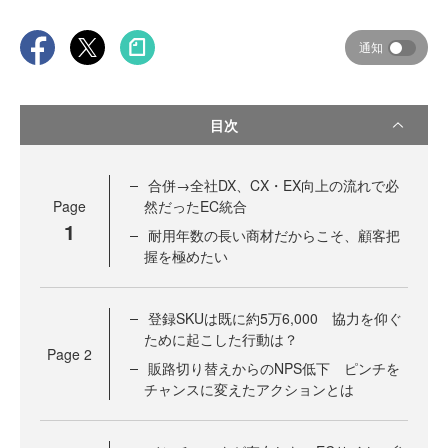
通知
目次
合併→全社DX、CX・EX向上の流れで必
Page
然だったEC統合
1
耐用年数の長い商材だからこそ、顧客把
握を極めたい
登録SKUは既に約5万6,000 協力を仰ぐ
ために起こした行動は？
Page
2
販路切り替えからのNPS低下 ピンチを
チャンスに変えたアクションとは