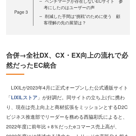
ベンチマークが存在しないECサイト 参
考にしたのはユーザーの声
Page
3
削減した手間は“挑戦”のために使う 顧
客理解の先の展望は？
合併→全社DX、CX・EX向上の流れで必
然だったEC統合
LIXILが2023年4月に正式オープンした公式通販サイト
「
LIXILストア
」が好調だ。同サイトの立ち上げに携わ
り、現在は売上向上と商材拡張をミッションとするD2C
ビジネス推進部でリーダーを務める西脇彩氏によると、
2022年度に前年比＋8％だったeコマース売上高が、