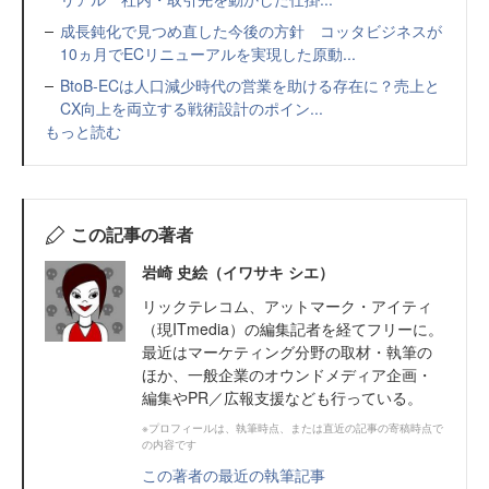
成長鈍化で見つめ直した今後の方針 コッタビジネスが
10ヵ月でECリニューアルを実現した原動...
BtoB-ECは人口減少時代の営業を助ける存在に？売上と
CX向上を両立する戦術設計のポイン...
もっと読む
この記事の著者
岩崎 史絵（イワサキ シエ）
リックテレコム、アットマーク・アイティ
（現ITmedia）の編集記者を経てフリーに。
最近はマーケティング分野の取材・執筆の
ほか、一般企業のオウンドメディア企画・
編集やPR／広報支援なども行っている。
※プロフィールは、執筆時点、または直近の記事の寄稿時点で
の内容です
この著者の最近の執筆記事