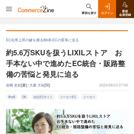
新規
事例を探す
ログイン
会員登録
EC化率上昇の鍵を握るBtoB-ECの変革に迫る
約5.6万SKUを扱うLIXILストア お
手本ない中で進めたEC統合・販路整
備の苦悩と発見に迫る
岩崎 史絵
[著] /
大森 大祐
[写]
2024/08/23 07:00
BtoB
DX
自社ECサイト
メーカーEC
メーカー