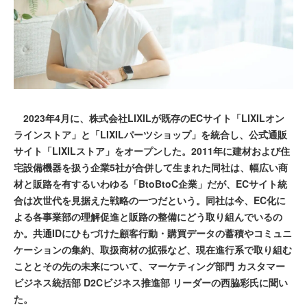
2023年4月に、株式会社LIXILが既存のECサイト「LIXILオン
ラインストア」と「LIXILパーツショップ」を統合し、公式通販
サイト「LIXILストア」をオープンした。2011年に建材および住
宅設備機器を扱う企業5社が合併して生まれた同社は、幅広い商
材と販路を有するいわゆる「BtoBtoC企業」だが、ECサイト統
合は次世代を見据えた戦略の一つだという。同社は今、EC化に
よる各事業部の理解促進と販路の整備にどう取り組んでいるの
か。共通IDにひもづけた顧客行動・購買データの蓄積やコミュニ
ケーションの集約、取扱商材の拡張など、現在進行系で取り組む
こととその先の未来について、マーケティング部門 カスタマー
ビジネス統括部 D2Cビジネス推進部 リーダーの西脇彩氏に聞い
た。