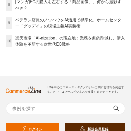
[マンガ]ECの購入を左右する「商品画像」、何から撮影す
8
べき？
ベテラン店員のノウハウをAI活用で標準化。ホームセンタ
9
ー「グッデイ」の現場主義AI実装術
楽天市場「AI-nization」の現在地：業務を劇的削減し、購入
10
体験を革新する次世代EC戦略
ECを中心にコマース・テクノロジーに関する情報を発信す
ることで、コマースビジネスを支援するメディアです。
ログイン
新規会員登録