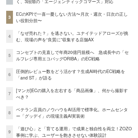
く、3段階の「エージェンティックコマース」対応
ECのKPIで一喜一憂しない方法〜月次・週次・日次の正し
3
い役割分担〜
「なぜ売れた？」を逃さない。ユナイテッドアローズが挑
4
む、現場の声を“良質に”収集する店舗AX
コンセプトの見直しで年商20億円規模へ 急成長中の「セ
5
ルフレジ専用エコバッグORIBA」のEC戦略
圧倒的レビュー数をどう活かす？生成AI時代のEC戦略を
6
「and ST」が語る
[マンガ]ECの購入を左右する「商品画像」、何から撮影す
7
べき？
ベテラン店員のノウハウをAI活用で標準化。ホームセンタ
8
ー「グッデイ」の現場主義AI実装術
「遊び心」と「育てる運用」で成果と独自性を両立！ZOZO
9
事例に学ぶ、ユーザーを飽きさせない体験設計