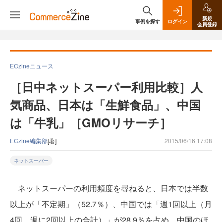
新規
事例を探す
ログイン
会員登録
ECzineニュース
［日中ネットスーパー利用比較］人
気商品、日本は「生鮮食品」、中国
は「牛乳」［GMOリサーチ］
ECzine編集部
[著]
2015/06/16 17:08
ネットスーパー
ネットスーパーの利用頻度を尋ねると、日本では半数
以上が「不定期」（52.7％）、中国では「週1回以上（月
4回、週に2回以上の合計）」が28.9％を占め、中国のほ