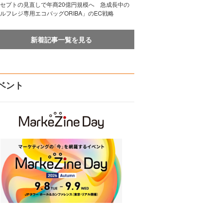
セプトの見直しで年商20億円規模へ 急成長中の
ルフレジ専用エコバッグORIBA」のEC戦略
新着記事一覧を見る
ベント