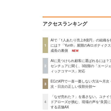
アクセスランキング
AIで「1人あたり売上8億円」の組織を
1
には？「Yunth」展開のAiロボティク
成長の裏側
NEW
AIに見つけられ顧客に選ばれるには？
2
センチュアに聞く、3段階の「エージ
ィックコマース」対応
ECのKPIで一喜一憂しない方法〜月次
3
次・日次の正しい役割分担〜
「なぜ売れた？」を逃さない。ユナイ
4
ドアローズが挑む、現場の声を“良質に
する店舗AX