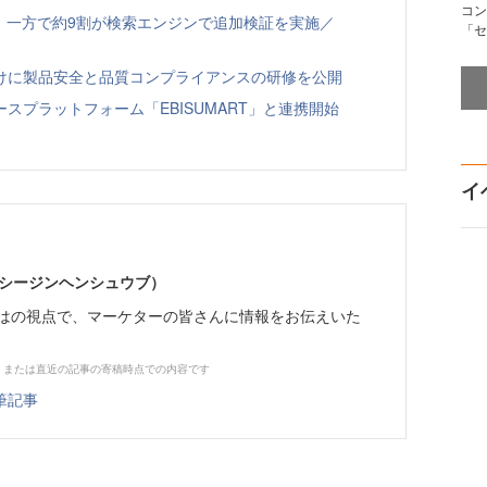
コン
、一方で約9割が検索エンジンで追加検証を実施／
「セ
向けに製品安全と品質コンプライアンスの研修を公開
スプラットフォーム「EBISUMART」と連携開始
イ
イーシージンヘンシュウブ）
らではの視点で、マーケターの皆さんに情報をお伝えいた
、または直近の記事の寄稿時点での内容です
筆記事