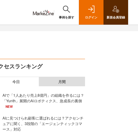
事例を探す
ログイン
新規
会員登録
クセスランキング
今日
月間
AIで「1人あたり売上8億円」の組織を作るには？
「Yunth」展開のAiロボティクス、急成長の裏側
NEW
AIに見つけられ顧客に選ばれるには？アクセンチ
ュアに聞く、3段階の「エージェンティックコマ
ース」対応