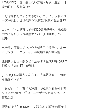
ECのKPIで一喜一憂しない方法〜月次・週次・日
次の正しい役割分担〜
「なぜ売れた？」を逃さない。ユナイテッドアロ
ーズが挑む、現場の声を“良質に”収集する店舗AX
コンセプトの見直しで年商20億円規模へ 急成長
中の「セルフレジ専用エコバッグORIBA」のEC
戦略
ベテラン店員のノウハウをAI活用で標準化。ホー
ムセンター「グッデイ」の現場主義AI実装術
圧倒的レビュー数をどう活かす？生成AI時代のEC
戦略を「and ST」が語る
[マンガ]ECの購入を左右する「商品画像」、何か
ら撮影すべき？
「遊び心」と「育てる運用」で成果と独自性を両
立！ZOZO事例に学ぶ、ユーザーを飽きさせない
体験設計
楽天市場「AI-nization」の現在地：業務を劇的削