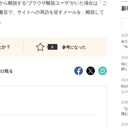
から離脱する“ブラウザ離脱ユーザ”がいた場合は「ご
新
趣旨で、サイトへの再訪を促すメールを、離脱して
。
2026
AI
たか？
参考になった
「Y
0
2026
AI
聞く
受け取る
2026
EC
しい
2026
「な
挑む
2026