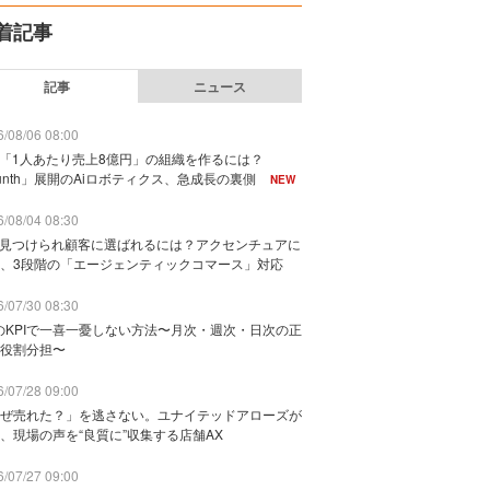
着記事
記事
ニュース
/08/06 08:00
で「1人あたり売上8億円」の組織を作るには？
unth」展開のAiロボティクス、急成長の裏側
NEW
/08/04 08:30
に見つけられ顧客に選ばれるには？アクセンチュアに
、3段階の「エージェンティックコマース」対応
/07/30 08:30
のKPIで一喜一憂しない方法〜月次・週次・日次の正
役割分担〜
/07/28 09:00
ぜ売れた？」を逃さない。ユナイテッドアローズが
、現場の声を“良質に”収集する店舗AX
/07/27 09:00