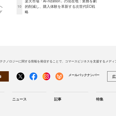
楽天市場「AI-nization」の現在地：業務を劇
模へ
10
的削減し、購入体験を革新する次世代EC戦
グ
略
・テクノロジーに関する情報を発信することで、コマースビジネスを支援するメディ
メールバックナンバー
広
録
ニュース
記事
特集