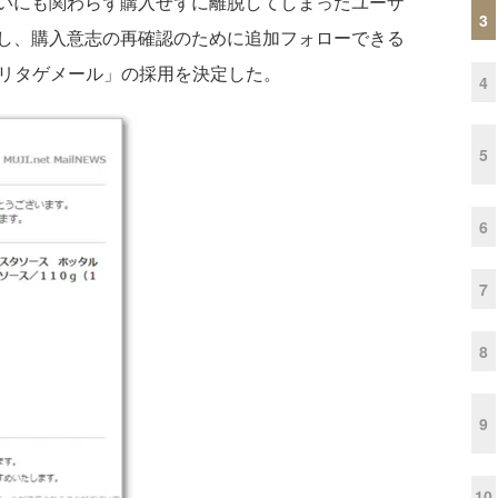
いにも関わらず購入せずに離脱してしまったユーザ
3
し、購入意志の再確認のために追加フォローできる
usリタゲメール」の採用を決定した。
4
5
6
7
8
9
10