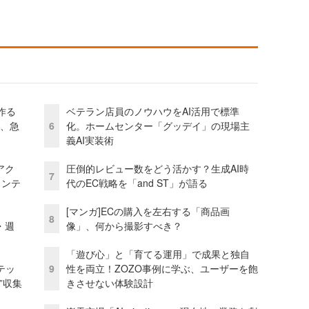
作る
ベテラン店員のノウハウをAI活用で標準
ス、急
6
化。ホームセンター「グッデイ」の現場主
義AI実装術
アク
圧倒的レビュー数をどう活かす？生成AI時
7
ェンテ
代のEC戦略を「and ST」が語る
[マンガ]ECの購入を左右する「商品画
8
・週
像」、何から撮影すべき？
「遊び心」と「育てる運用」で成果と独自
テッ
9
性を両立！ZOZO事例に学ぶ、ユーザーを飽
”収集
きさせない体験設計