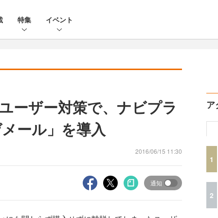
載
特集
イベント
ユーザー対策で、ナビプラ
ア
タゲメール」を導入
2016/06/15 11:30
1
通知
2