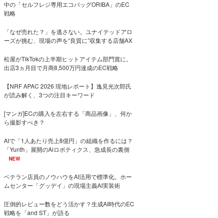
中の「セルフレジ専用エコバッグORIBA」のEC
戦略
「なぜ売れた？」を逃さない。ユナイテッドアロ
ーズが挑む、現場の声を“良質に”収集する店舗AX
松屋がTikTokの上半期ヒットアイテム部門賞に。
出店3ヵ月目で月商8,500万円達成のEC戦略
【NRF APAC 2026 現地レポート】逸見光次郎氏
が読み解く、3つの注目キーワード
[マンガ]ECの購入を左右する「商品画像」、何か
ら撮影すべき？
AIで「1人あたり売上8億円」の組織を作るには？
「Yunth」展開のAiロボティクス、急成長の裏側
NEW
ベテラン店員のノウハウをAI活用で標準化。ホー
ムセンター「グッデイ」の現場主義AI実装術
圧倒的レビュー数をどう活かす？生成AI時代のEC
戦略を「and ST」が語る