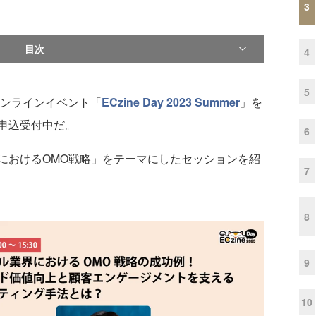
3
目次
4
5
、オンラインイベント「
ECzine Day 2023 Summer
」を
申込受付中だ。
6
おけるOMO戦略」をテーマにしたセッションを紹
7
8
9
10