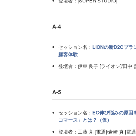
登壇者：[SUPER STUDIO]
A-4
セッション名：
LIONの新D2Cブ
顧客体験
登壇者：伊東 良子 [ライオン]/田中 
A-5
セッション名：
EC伸び悩みの原因
コマース」とは？（仮）
登壇者：工藤 亮 [電通]/岩崎 真 [