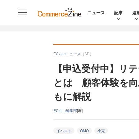
ニュース
記事
連
ECzineニュース
（AD）
【申込受付中】リテ
とは 顧客体験を向
もに解説
ECzine編集部
[著]
イベント
OMO
小売