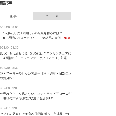
着記事
記事
ニュース
/08/06 08:00
で「1人あたり売上8億円」の組織を作るには？
unth」展開のAiロボティクス、急成長の裏側
NEW
/08/04 08:30
に見つけられ顧客に選ばれるには？アクセンチュアに
、3段階の「エージェンティックコマース」対応
/07/30 08:30
のKPIで一喜一憂しない方法〜月次・週次・日次の正
役割分担〜
/07/28 09:00
ぜ売れた？」を逃さない。ユナイテッドアローズが
、現場の声を“良質に”収集する店舗AX
/07/27 09:00
セプトの見直しで年商20億円規模へ 急成長中の