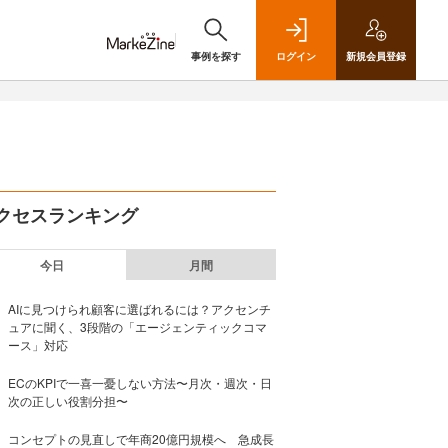
事例を探す
ログイン
新規
会員登録
クセスランキング
今日
月間
AIに見つけられ顧客に選ばれるには？アクセンチ
ュアに聞く、3段階の「エージェンティックコマ
ース」対応
ECのKPIで一喜一憂しない方法〜月次・週次・日
次の正しい役割分担〜
コンセプトの見直しで年商20億円規模へ 急成長