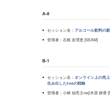
A-8
セッション名：
アルコール飲料の新
登壇者：石根 友理恵 [SEAM]
B-1
セッション名：
オンライン上の売上は
生み出したI-neの戦略
登壇者：小林 禎亮 [I-ne]/木原 静香 