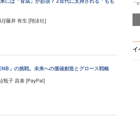
来には「育成」が必須？ Z世代に支持される「もも
「セ
]/藤井 有生 [翔泳社]
イ
ENB」の挑戦。未来への価値創造とグロース戦略
]/瓶子 昌泰 [PayPal]