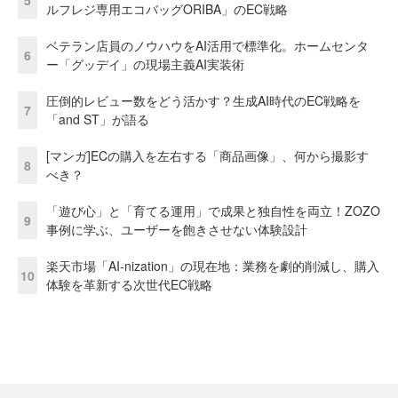
ルフレジ専用エコバッグORIBA」のEC戦略
ベテラン店員のノウハウをAI活用で標準化。ホームセンタ
6
ー「グッデイ」の現場主義AI実装術
圧倒的レビュー数をどう活かす？生成AI時代のEC戦略を
7
「and ST」が語る
[マンガ]ECの購入を左右する「商品画像」、何から撮影す
8
べき？
「遊び心」と「育てる運用」で成果と独自性を両立！ZOZO
9
事例に学ぶ、ユーザーを飽きさせない体験設計
楽天市場「AI-nization」の現在地：業務を劇的削減し、購入
10
体験を革新する次世代EC戦略