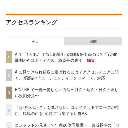
アクセスランキング
今日
月間
AIで「1人あたり売上8億円」の組織を作るには？「Yunth」
1
展開のAiロボティクス、急成長の裏側
NEW
AIに見つけられ顧客に選ばれるには？アクセンチュアに聞
2
く、3段階の「エージェンティックコマース」対応
ECのKPIで一喜一憂しない方法〜月次・週次・日次の正し
3
い役割分担〜
「なぜ売れた？」を逃さない。ユナイテッドアローズが挑
4
む、現場の声を“良質に”収集する店舗AX
コンセプトの見直しで年商20億円規模へ 急成長中の「セ
5