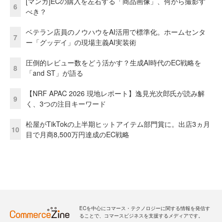
[マンガ]ECの購入を左右する「商品画像」、何から撮影す
6
べき？
ベテラン店員のノウハウをAI活用で標準化。ホームセンタ
7
ー「グッデイ」の現場主義AI実装術
圧倒的レビュー数をどう活かす？生成AI時代のEC戦略を
8
「and ST」が語る
【NRF APAC 2026 現地レポート】逸見光次郎氏が読み解
9
く、3つの注目キーワード
松屋がTikTokの上半期ヒットアイテム部門賞に。出店3ヵ月
10
目で月商8,500万円達成のEC戦略
ECを中心にコマース・テクノロジーに関する情報を発信す
ることで、コマースビジネスを支援するメディアです。