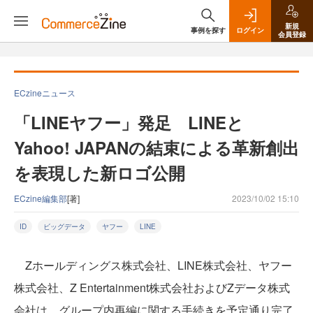
新規
事例を探す
ログイン
会員登録
ECzineニュース
「LINEヤフー」発足 LINEと
Yahoo! JAPANの結束による革新創出
を表現した新ロゴ公開
ECzine編集部
[著]
2023/10/02 15:10
ID
ビッグデータ
ヤフー
LINE
Zホールディングス株式会社、LINE株式会社、ヤフー
株式会社、Z Entertainment株式会社およびZデータ株式
会社は、グループ内再編に関する手続きを予定通り完了