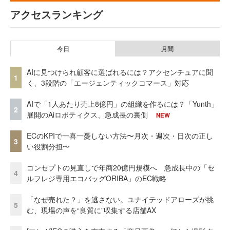
アクセスランキング
今日
月間
AIに見つけられ顧客に選ばれるには？アクセンチュアに聞
1
く、3段階の「エージェンティックコマース」対応
AIで「1人あたり売上8億円」の組織を作るには？「Yunth」
2
展開のAiロボティクス、急成長の裏側
NEW
ECのKPIで一喜一憂しない方法〜月次・週次・日次の正し
3
い役割分担〜
コンセプトの見直しで年商20億円規模へ 急成長中の「セ
4
ルフレジ専用エコバッグORIBA」のEC戦略
「なぜ売れた？」を逃さない。ユナイテッドアローズが挑
5
む、現場の声を“良質に”収集する店舗AX