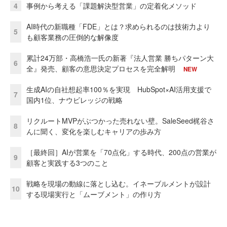
4
事例から考える「課題解決型営業」の定着化メソッド
AI時代の新職種「FDE」とは？求められるのは技術力より
5
も顧客業務の圧倒的な解像度
累計24万部・高橋浩一氏の新著『法人営業 勝ちパターン大
6
全』発売、顧客の意思決定プロセスを完全解明
NEW
生成AIの自社想起率100％を実現 HubSpot×AI活用支援で
7
国内1位、ナウビレッジの戦略
リクルートMVPがぶつかった売れない壁。SaleSeed梶谷さ
8
んに聞く、変化を楽しむキャリアの歩み方
［最終回］AIが営業を「70点化」する時代、200点の営業が
9
顧客と実践する3つのこと
戦略を現場の動線に落とし込む。イネーブルメントが設計
10
する現場実行と「ムーブメント」の作り方