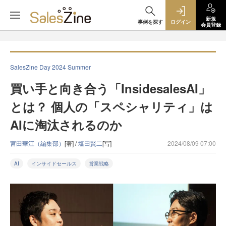
新規
事例を探す
ログイン
会員登録
SalesZine Day 2024 Summer
買い手と向き合う「InsidesalesAI」
とは？ 個人の「スペシャリティ」は
AIに淘汰されるのか
宮田華江（編集部）
[著] /
塩田賢二
[写]
2024/08/09 07:00
AI
インサイドセールス
営業戦略