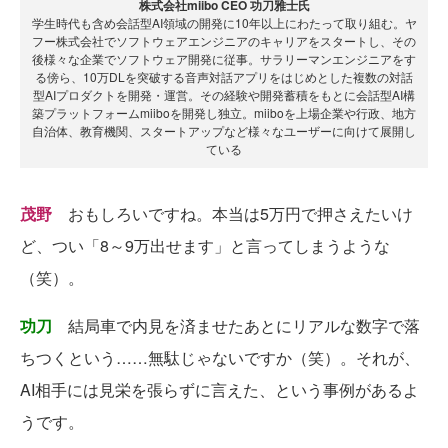
株式会社miibo CEO 功刀雅士氏
学生時代も含め会話型AI領域の開発に10年以上にわたって取り組む。ヤ
フー株式会社でソフトウェアエンジニアのキャリアをスタートし、その
後様々な企業でソフトウェア開発に従事。サラリーマンエンジニアをす
る傍ら、10万DLを突破する音声対話アプリをはじめとした複数の対話
型AIプロダクトを開発・運営。その経験や開発蓄積をもとに会話型AI構
築プラットフォームmiiboを開発し独立。miiboを上場企業や行政、地方
自治体、教育機関、スタートアップなど様々なユーザーに向けて展開し
ている
茂野
おもしろいですね。本当は5万円で押さえたいけ
ど、つい「8～9万出せます」と言ってしまうような
（笑）。
功刀
結局車で内見を済ませたあとにリアルな数字で落
ちつくという……無駄じゃないですか（笑）。それが、
AI相手には見栄を張らずに言えた、という事例があるよ
うです。