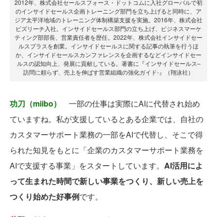
2012年、株式会社セールスフォース・ドットコムに⼊社グローバルで初
のインサイドセールス企画トレーニング部⾨を⽴ち上げると同時に、ア
ジア太平洋地域のトレーニング体制構築⽀援を実施。2016年、株式会社
ビズリーチ⼊社。インサイドセールス部⾨の⽴ち上げ、ビジネスマーケ
ティング部部⻑、営業責任者を歴任。2022年、株式会社インサイドセー
ルスプラスを創業。インサイドセールスに関する記事の執筆を⾏うほ
か、インサイドセールスカンファレンスを企画するなどインサイドセー
ルスの認知向上、発展に貢献している。著書に『インサイドセールス–
訪問に頼らず、売上を伸ばす営業組織の強化ガイド-』（翔泳社）
功刀（miibo）
一部の仕事は実際にAIに代替され始め
ていますね。私が支援しているとある企業では、自社の
カスタマーサポート業務の一部をAIで代替し、そこで得
られた知見をもとに「企業のカスタマーサポート業務を
AIで支援する事業」をスタートしています。
AI活用によ
って生まれた時間で新しい事業をつくり、新しい売上を
つくり始めた好事例
です。