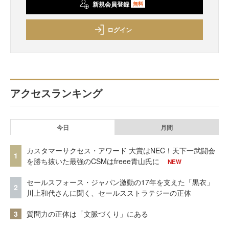
新規会員登録
無料
ログイン
アクセスランキング
今日
月間
カスタマーサクセス・アワード 大賞はNEC！天下一武闘会
1
を勝ち抜いた最強のCSMはfreee青山氏に
NEW
セールスフォース・ジャパン激動の17年を支えた「黒衣」
2
川上和代さんに聞く、セールスストラテジーの正体
3
質問力の正体は「文脈づくり」にある