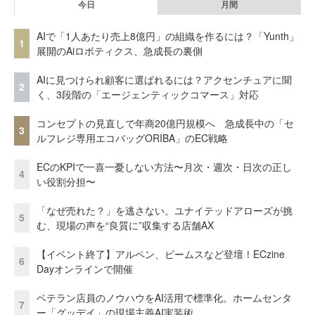
今日
月間
AIで「1人あたり売上8億円」の組織を作るには？「Yunth」
1
展開のAiロボティクス、急成長の裏側
AIに見つけられ顧客に選ばれるには？アクセンチュアに聞
2
く、3段階の「エージェンティックコマース」対応
コンセプトの見直しで年商20億円規模へ 急成長中の「セ
3
ルフレジ専用エコバッグORIBA」のEC戦略
ECのKPIで一喜一憂しない方法〜月次・週次・日次の正し
4
い役割分担〜
「なぜ売れた？」を逃さない。ユナイテッドアローズが挑
5
む、現場の声を“良質に”収集する店舗AX
【イベント終了】アルペン、ビームスなど登壇！ECzine
6
Dayオンラインで開催
ベテラン店員のノウハウをAI活用で標準化。ホームセンタ
7
ー「グッデイ」の現場主義AI実装術