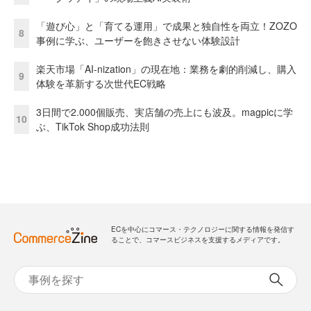
「遊び心」と「育てる運用」で成果と独自性を両立！ZOZO
8
事例に学ぶ、ユーザーを飽きさせない体験設計
楽天市場「AI-nization」の現在地：業務を劇的削減し、購入
9
体験を革新する次世代EC戦略
3日間で2.000個販売、実店舗の売上にも波及。magpicに学
10
ぶ、TikTok Shop成功法則
ECを中心にコマース・テクノロジーに関する情報を発信す
ることで、コマースビジネスを支援するメディアです。