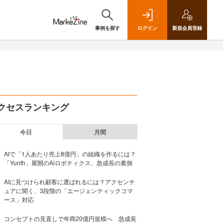
事例を探す
ログイン
新規
会員登録
クセスランキング
今日
月間
AIで「1人あたり売上8億円」の組織を作るには？
「Yunth」展開のAiロボティクス、急成長の裏側
AIに見つけられ顧客に選ばれるには？アクセンチ
ュアに聞く、3段階の「エージェンティックコマ
ース」対応
コンセプトの見直しで年商20億円規模へ 急成長