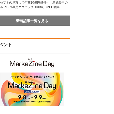
セプトの見直しで年商20億円規模へ 急成長中の
ルフレジ専用エコバッグORIBA」のEC戦略
新着記事一覧を見る
ベント