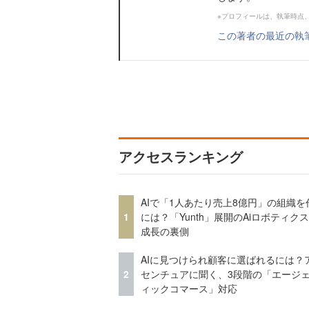
※プロフィールは、執筆時点
この著者の最近の執
アクセスランキング
AIで「1人あたり売上8億円」の組織を
1
には？「Yunth」展開のAiロボティク
成長の裏側
AIに見つけられ顧客に選ばれるには？
2
センチュアに聞く、3段階の「エージ
ィックコマース」対応