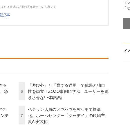
コン
、または直近の記事の寄稿時点での内容です
「セ
筆記事
イ
作る
「遊び心」と「育てる運用」で成果と独自
ス、急
6
性を両立！ZOZO事例に学ぶ、ユーザーを飽
きさせない体験設計
アク
ベテラン店員のノウハウをAI活用で標準
ェンテ
7
化。ホームセンター「グッデイ」の現場主
義AI実装術