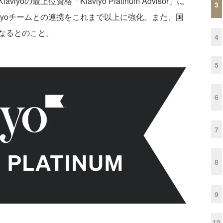
の最上位資格「Klaviyo Platinum Advisor」に
3
viyoチームとの連携をこれまで以上に強化。また、国
なるとのこと。
4
5
6
7
8
9
10