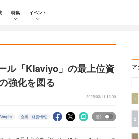
載
特集
イベント
ール「Klaviyo」の最上位資
ア
の強化を図る
2025/03/11 13:00
1
Shopify
企業・経営情報
通知
2