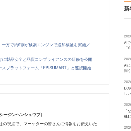
新
2026
AI
、一方で約9割が検索エンジンで追加検証を実施／
「Y
向けに製品安全と品質コンプライアンスの研修を公開
2026
AI
スプラットフォーム「EBISUMART」と連携開始
聞く
2026
EC
しい
2026
「な
イーシージンヘンシュウブ）
挑む
らではの視点で、マーケターの皆さんに情報をお伝えいた
2026