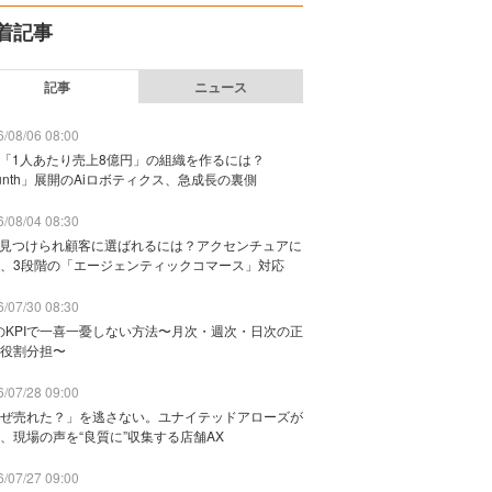
着記事
記事
ニュース
/08/06 08:00
で「1人あたり売上8億円」の組織を作るには？
unth」展開のAiロボティクス、急成長の裏側
/08/04 08:30
に見つけられ顧客に選ばれるには？アクセンチュアに
、3段階の「エージェンティックコマース」対応
/07/30 08:30
のKPIで一喜一憂しない方法〜月次・週次・日次の正
役割分担〜
/07/28 09:00
ぜ売れた？」を逃さない。ユナイテッドアローズが
、現場の声を“良質に”収集する店舗AX
/07/27 09:00