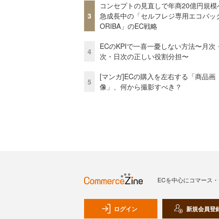
コンセプトの見直しで年商20億円規
3
急成長中の「セルフレジ専用エコバッ
ORIBA」のEC戦略
ECのKPIで一喜一憂しない方法〜月次
4
次・日次の正しい役割分担〜
[マンガ]ECの購入を左右する「商品画
5
像」、何から撮影すべき？
ECを中心にコマース
ログイン
新規会員登