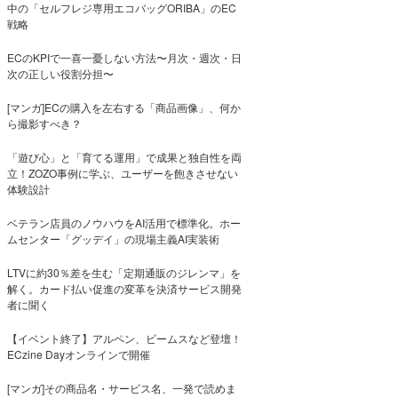
中の「セルフレジ専用エコバッグORIBA」のEC
戦略
ECのKPIで一喜一憂しない方法〜月次・週次・日
次の正しい役割分担〜
[マンガ]ECの購入を左右する「商品画像」、何か
ら撮影すべき？
「遊び心」と「育てる運用」で成果と独自性を両
立！ZOZO事例に学ぶ、ユーザーを飽きさせない
体験設計
ベテラン店員のノウハウをAI活用で標準化。ホー
ムセンター「グッデイ」の現場主義AI実装術
LTVに約30％差を生む「定期通販のジレンマ」を
解く。カード払い促進の変革を決済サービス開発
者に聞く
【イベント終了】アルペン、ビームスなど登壇！
ECzine Dayオンラインで開催
[マンガ]その商品名・サービス名、一発で読めま