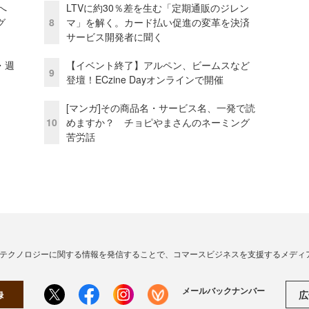
模へ
LTVに約30％差を生む「定期通販のジレン
グ
8
マ」を解く。カード払い促進の変革を決済
サービス開発者に聞く
・週
【イベント終了】アルペン、ビームスなど
9
登壇！ECzine Dayオンラインで開催
[マンガ]その商品名・サービス名、一発で読
10
めますか？ チョピやまさんのネーミング
苦労話
・テクノロジーに関する情報を発信することで、コマースビジネスを支援するメディ
メールバックナンバー
広
録