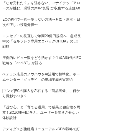
「なぜ売れた？」を逃さない。ユナイテッドアロ
ーズが挑む、現場の声を“良質に”収集する店舗AX
ECのKPIで一喜一憂しない方法〜月次・週次・日
次の正しい役割分担〜
コンセプトの見直しで年商20億円規模へ 急成長
中の「セルフレジ専用エコバッグORIBA」のEC
戦略
圧倒的レビュー数をどう活かす？生成AI時代のEC
戦略を「and ST」が語る
ベテラン店員のノウハウをAI活用で標準化。ホー
ムセンター「グッデイ」の現場主義AI実装術
[マンガ]ECの購入を左右する「商品画像」、何か
ら撮影すべき？
「遊び心」と「育てる運用」で成果と独自性を両
立！ZOZO事例に学ぶ、ユーザーを飽きさせない
体験設計
アディダスが旗艦店リニューアル×CRM戦略で好