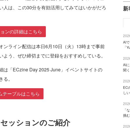
い人は、この30分を有効活用してみてはいかがだろ
新
ションの詳細はこちら
2026
AI
ンライン配信は本日6月10日（火）13時まで事前
「Y
いよう、ぜひ締切までに登録をおすすめしている。
2026
AI
zine Day 2025 June」イベントサイトの
聞く
きる。
2026
EC
しい
ムテーブルはこちら
2026
「な
挑む
 June セッションのご紹介
2026