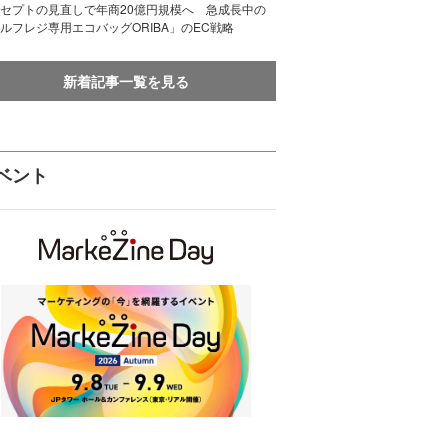
セプトの見直しで年商20億円規模へ 急成長中の
ルフレジ専用エコバッグORIBA」のEC戦略
新着記事一覧を見る
ベント