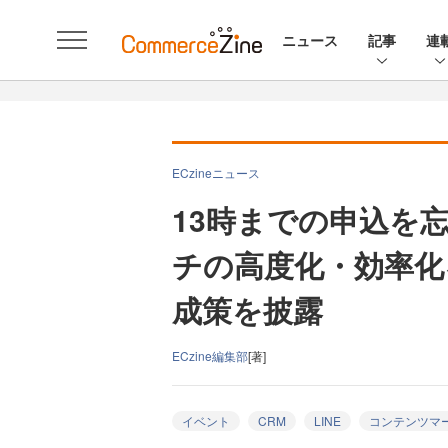
ニュース
記事
連
ECzineニュース
13時までの申込を
チの高度化・効率化
成策を披露
ECzine編集部
[著]
イベント
CRM
LINE
コンテンツマ