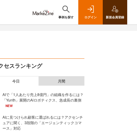
事例を探す
ログイン
新規
会員登録
クセスランキング
今日
月間
AIで「1人あたり売上8億円」の組織を作るには？
「Yunth」展開のAiロボティクス、急成長の裏側
NEW
AIに見つけられ顧客に選ばれるには？アクセンチ
ュアに聞く、3段階の「エージェンティックコマ
ース」対応