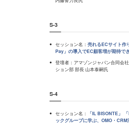
内藤誓力良氏
S-3
セッション名：
売れるECサイト作り
Pay」の導入でEC顧客増が期待で
登壇者：アマゾンジャパン合同会社 Ama
ション部 部長 山本泰嗣氏
S-4
セッション名：
「IL BISONTE」
ックグループに学ぶ、OMO・CR