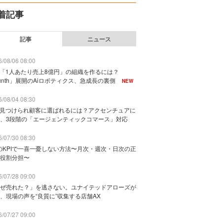
着記事
記事
ニュース
/08/06 08:00
で「1人あたり売上8億円」の組織を作るには？
unth」展開のAiロボティクス、急成長の裏側
NEW
/08/04 08:30
に見つけられ顧客に選ばれるには？アクセンチュアに
、3段階の「エージェンティックコマース」対応
/07/30 08:30
のKPIで一喜一憂しない方法〜月次・週次・日次の正
役割分担〜
/07/28 09:00
ぜ売れた？」を逃さない。ユナイテッドアローズが
、現場の声を“良質に”収集する店舗AX
/07/27 09:00