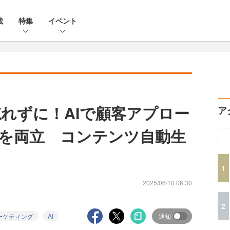
載
特集
イベント
忘れずに！AIで顧客アプロー
ア
を両立 コンテンツ自動生
1
2025/06/10 06:30
2
ーケティング
AI
通知