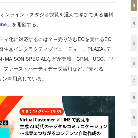
3
木）にオンライン・スタジオ観覧を選んで参加できる無料
4
une
」を開催する。
ィ化に対応するには？～売り込むECを売れるEC
5
生堂インタラクティブビューティー、PLAZA×デ
MAISON SPECIALなどが登壇。CRM、UGC、ソ
6
、ファーストパーティデータ活用など、“売れる
ョンを用意している。
7
8
9
10