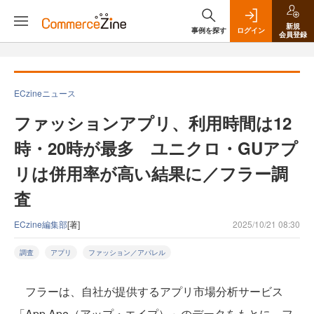
新規
事例を探す
ログイン
会員登録
ECzineニュース
ファッションアプリ、利用時間は12
時・20時が最多 ユニクロ・GUアプ
リは併用率が高い結果に／フラー調
査
ECzine編集部
[著]
2025/10/21 08:30
調査
アプリ
ファッション／アパレル
フラーは、自社が提供するアプリ市場分析サービス
「App Ape（アップ・エイプ）」のデータをもとに、フ