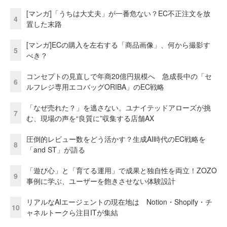
[マンガ]「うちは大丈夫」が一番危ない？EC不正注文を放
4
置した末路
[マンガ]ECの購入を左右する「商品画像」、何から撮影す
5
べき？
コンセプトの見直しで年商20億円規模へ 急成長中の「セ
6
ルフレジ専用エコバッグORIBA」のEC戦略
「なぜ売れた？」を逃さない。ユナイテッドアローズが挑
7
む、現場の声を“良質に”収集する店舗AX
圧倒的レビュー数をどう活かす？生成AI時代のEC戦略を
8
「and ST」が語る
「遊び心」と「育てる運用」で成果と独自性を両立！ZOZO
9
事例に学ぶ、ユーザーを飽きさせない体験設計
リアルなAIエージェントの現在地は Notion・Shopify・チ
10
ャネルトークら注目ITが集結