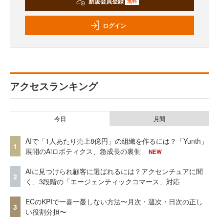
新規会員登録
無料
ログイン
アクセスランキング
今日
月間
AIで「1人あたり売上8億円」の組織を作るには？「Yunth」
1
展開のAiロボティクス、急成長の裏側
NEW
AIに見つけられ顧客に選ばれるには？アクセンチュアに聞
2
く、3段階の「エージェンティックコマース」対応
ECのKPIで一喜一憂しない方法〜月次・週次・日次の正し
3
い役割分担〜