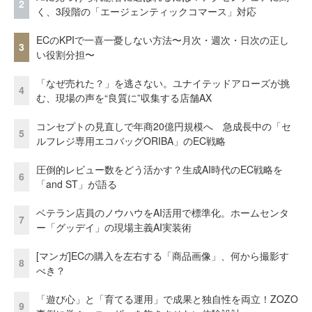
2
く、3段階の「エージェンティックコマース」対応
ECのKPIで一喜一憂しない方法〜月次・週次・日次の正し
3
い役割分担〜
「なぜ売れた？」を逃さない。ユナイテッドアローズが挑
4
む、現場の声を“良質に”収集する店舗AX
コンセプトの見直しで年商20億円規模へ 急成長中の「セ
5
ルフレジ専用エコバッグORIBA」のEC戦略
圧倒的レビュー数をどう活かす？生成AI時代のEC戦略を
6
「and ST」が語る
ベテラン店員のノウハウをAI活用で標準化。ホームセンタ
7
ー「グッデイ」の現場主義AI実装術
[マンガ]ECの購入を左右する「商品画像」、何から撮影す
8
べき？
「遊び心」と「育てる運用」で成果と独自性を両立！ZOZO
9