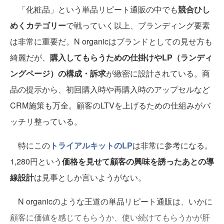
「化粧品」という単品リピート通販の中でも
競合ひし
めくカテゴリー
で戦っていく以上、ブランディング要素
は非常に重要だ。N organicはブランドとしての見せ方も
綺麗だが、
購入してもらうための仕掛けやLP（ランディ
ングページ）の構成・訴求
が緻密に設計されている。商
品の提示から、初回購入時や再購入時のアップセルなど
CRM施策も万全。顧客のLTVを上げるための仕組みがバ
ッチリ整っている。
特にこの
トライアルキットのLP
は非常に参考になる。
1,280円という
価格を見せて顧客の興味を誘ったあとの導
線設計
は見事としか言いようがない。
N organicのような王道の単品リピート通販は、いかに
顧客に価値を感じてもらうか、使い続けてもらうかが肝