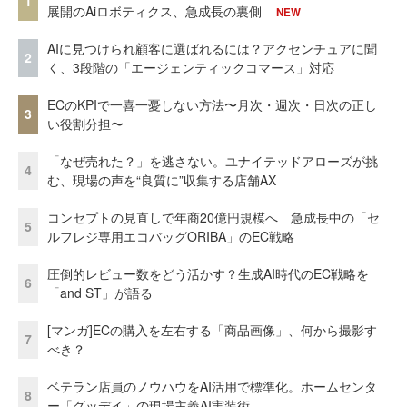
1
展開のAiロボティクス、急成長の裏側
NEW
AIに見つけられ顧客に選ばれるには？アクセンチュアに聞
2
く、3段階の「エージェンティックコマース」対応
ECのKPIで一喜一憂しない方法〜月次・週次・日次の正し
3
い役割分担〜
「なぜ売れた？」を逃さない。ユナイテッドアローズが挑
4
む、現場の声を“良質に”収集する店舗AX
コンセプトの見直しで年商20億円規模へ 急成長中の「セ
5
ルフレジ専用エコバッグORIBA」のEC戦略
圧倒的レビュー数をどう活かす？生成AI時代のEC戦略を
6
「and ST」が語る
[マンガ]ECの購入を左右する「商品画像」、何から撮影す
7
べき？
ベテラン店員のノウハウをAI活用で標準化。ホームセンタ
8
ー「グッデイ」の現場主義AI実装術