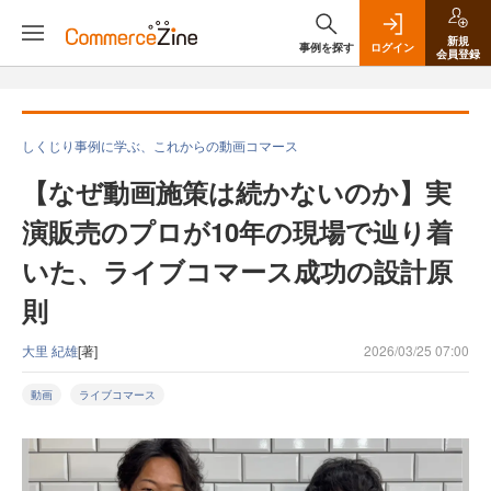
新規
事例を探す
ログイン
会員登録
しくじり事例に学ぶ、これからの動画コマース
【なぜ動画施策は続かないのか】実
演販売のプロが10年の現場で辿り着
いた、ライブコマース成功の設計原
則
大里 紀雄
[著]
2026/03/25 07:00
動画
ライブコマース