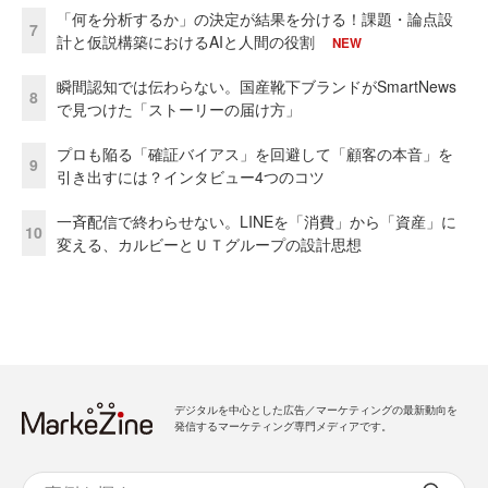
「何を分析するか」の決定が結果を分ける！課題・論点設
7
計と仮説構築におけるAIと人間の役割
NEW
瞬間認知では伝わらない。国産靴下ブランドがSmartNews
8
で見つけた「ストーリーの届け方」
プロも陥る「確証バイアス」を回避して「顧客の本音」を
9
引き出すには？インタビュー4つのコツ
一斉配信で終わらせない。LINEを「消費」から「資産」に
10
変える、カルビーとＵＴグループの設計思想
デジタルを中心とした広告／マーケティングの最新動向を
発信するマーケティング専門メディアです。