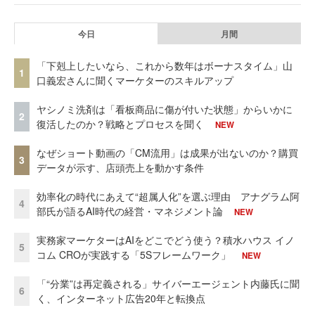
今日
月間
「下剋上したいなら、これから数年はボーナスタイム」山
1
口義宏さんに聞くマーケターのスキルアップ
ヤシノミ洗剤は「看板商品に傷が付いた状態」からいかに
2
復活したのか？戦略とプロセスを聞く
NEW
なぜショート動画の「CM流用」は成果が出ないのか？購買
3
データが示す、店頭売上を動かす条件
効率化の時代にあえて“超属人化”を選ぶ理由 アナグラム阿
4
部氏が語るAI時代の経営・マネジメント論
NEW
実務家マーケターはAIをどこでどう使う？積水ハウス イノ
5
コム CROが実践する「5Sフレームワーク」
NEW
「“分業”は再定義される」サイバーエージェント内藤氏に聞
6
く、インターネット広告20年と転換点