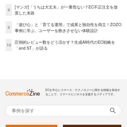
[マンガ]「うちは大丈夫」が一番危ない？EC不正注文を放
8
置した末路
「遊び心」と「育てる運用」で成果と独自性を両立！ZOZO
9
事例に学ぶ、ユーザーを飽きさせない体験設計
圧倒的レビュー数をどう活かす？生成AI時代のEC戦略を
10
「and ST」が語る
ECを中心にコマース・テクノロジーに関する情報を発信す
ることで、コマースビジネスを支援するメディアです。