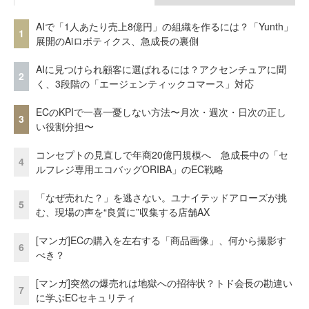
AIで「1人あたり売上8億円」の組織を作るには？「Yunth」
1
展開のAiロボティクス、急成長の裏側
AIに見つけられ顧客に選ばれるには？アクセンチュアに聞
2
く、3段階の「エージェンティックコマース」対応
ECのKPIで一喜一憂しない方法〜月次・週次・日次の正し
3
い役割分担〜
コンセプトの見直しで年商20億円規模へ 急成長中の「セ
4
ルフレジ専用エコバッグORIBA」のEC戦略
「なぜ売れた？」を逃さない。ユナイテッドアローズが挑
5
む、現場の声を“良質に”収集する店舗AX
[マンガ]ECの購入を左右する「商品画像」、何から撮影す
6
べき？
[マンガ]突然の爆売れは地獄への招待状？トド会長の勘違い
7
に学ぶECセキュリティ