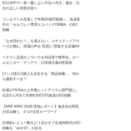
ECのKPIで一喜一憂しない方法〜月次・週次・日
次の正しい役割分担〜
コンセプトの見直しで年商20億円規模へ 急成長
中の「セルフレジ専用エコバッグORIBA」のEC
戦略
「なぜ売れた？」を逃さない。ユナイテッドアロ
ーズが挑む、現場の声を“良質に”収集する店舗AX
ベテラン店員のノウハウをAI活用で標準化。ホー
ムセンター「グッデイ」の現場主義AI実装術
[マンガ]ECの購入を左右する「商品画像」、何か
ら撮影すべき？
松屋がTikTokの上半期ヒットアイテム部門賞に。
出店3ヵ月目で月商8,500万円達成のEC戦略
【NRF APAC 2026 現地レポート】逸見光次郎氏
が読み解く、3つの注目キーワード
圧倒的レビュー数をどう活かす？生成AI時代のEC
戦略を「and ST」が語る