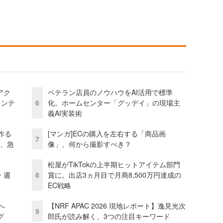
アク
ベテラン店員のノウハウをAI活用で標準
ェンテ
6
化。ホームセンター「グッデイ」の現場主
義AI実装術
作る
[マンガ]ECの購入を左右する「商品画
7
ス、急
像」、何から撮影すべき？
松屋がTikTokの上半期ヒットアイテム部門
・週
8
賞に。出店3ヵ月目で月商8,500万円達成の
EC戦略
模へ
【NRF APAC 2026 現地レポート】逸見光次
9
グ
郎氏が読み解く、3つの注目キーワード