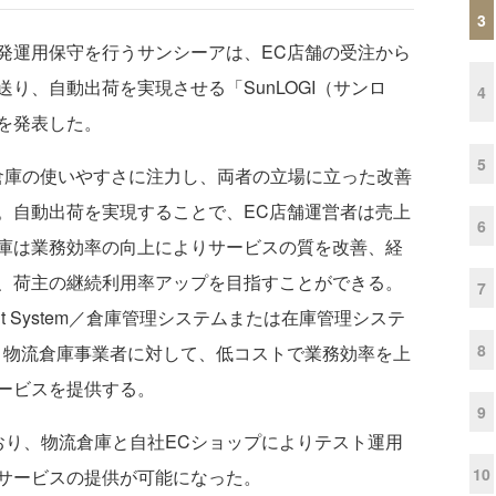
3
運用保守を行うサンシーアは、EC店舗の受注から
り、自動出荷を実現させる「SunLOGI（サンロ
4
を発表した。
5
流倉庫の使いやすさに注力し、両者の立場に立った改善
。自動出荷を実現することで、EC店舗運営者は売上
6
庫は業務効率の向上によりサービスの質を改善、経
、荷主の継続利用率アップを目指すことができる。
7
ement System／倉庫管理システムまたは在庫管理システ
8
と物流倉庫事業者に対して、低コストで業務効率を上
ービスを提供する。
9
り、物流倉庫と自社ECショップによりテスト運用
10
サービスの提供が可能になった。