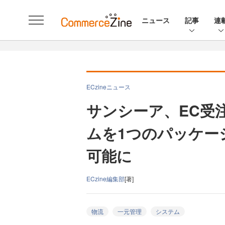
ニュース
記事
連
ECzineニュース
サンシーア、EC受
ムを1つのパッケー
可能に
ECzine編集部
[著]
物流
一元管理
システム