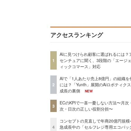
アクセスランキング
AIに見つけられ顧客に選ばれるには？
1
センチュアに聞く、3段階の「エージ
ィックコマース」対応
AIで「1人あたり売上8億円」の組織を
2
には？「Yunth」展開のAiロボティク
成長の裏側
NEW
ECのKPIで一喜一憂しない方法〜月次
3
次・日次の正しい役割分担〜
コンセプトの見直しで年商20億円規
4
急成長中の「セルフレジ専用エコバッ