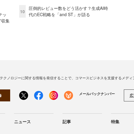
圧倒的レビュー数をどう活かす？生成AI時
10
テッ
代のEC戦略を「and ST」が語る
”収集
・テクノロジーに関する情報を発信することで、コマースビジネスを支援するメディ
メールバックナンバー
広
録
ニュース
記事
特集