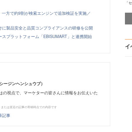
「セ
、一方で約9割が検索エンジンで追加検証を実施／
向けに製品安全と品質コンプライアンスの研修を公開
スプラットフォーム「EBISUMART」と連携開始
イ
イーシージンヘンシュウブ）
らではの視点で、マーケターの皆さんに情報をお伝えいた
、または直近の記事の寄稿時点での内容です
筆記事