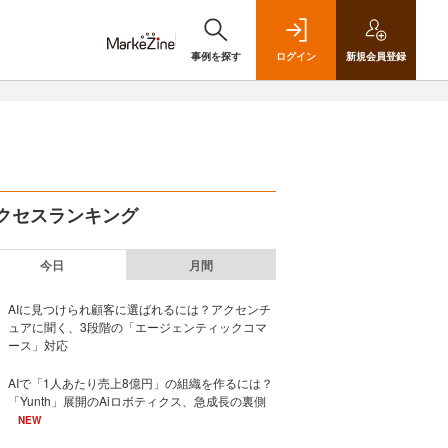
事例を探す
ログイン
新規
会員登録
クセスランキング
今日
月間
AIに見つけられ顧客に選ばれるには？アクセンチ
ュアに聞く、3段階の「エージェンティックコマ
ース」対応
AIで「1人あたり売上8億円」の組織を作るには？
「Yunth」展開のAiロボティクス、急成長の裏側
NEW