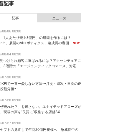
着記事
記事
ニュース
/08/06 08:00
で「1人あたり売上8億円」の組織を作るには？
unth」展開のAiロボティクス、急成長の裏側
NEW
/08/04 08:30
に見つけられ顧客に選ばれるには？アクセンチュアに
、3段階の「エージェンティックコマース」対応
/07/30 08:30
のKPIで一喜一憂しない方法〜月次・週次・日次の正
役割分担〜
/07/28 09:00
ぜ売れた？」を逃さない。ユナイテッドアローズが
、現場の声を“良質に”収集する店舗AX
/07/27 09:00
セプトの見直しで年商20億円規模へ 急成長中の