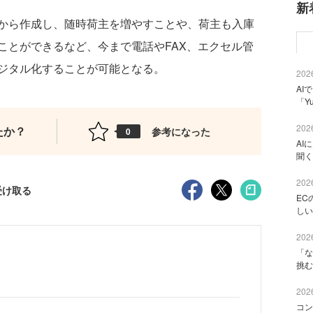
新
から作成し、随時荷主を増やすことや、荷主も入庫
ことができるなど、今まで電話やFAX、エクセル管
ジタル化することが可能となる。
2026
AI
「Y
2026
たか？
参考になった
0
AI
聞く
2026
受け取る
EC
しい
2026
「な
挑む
2026
コン