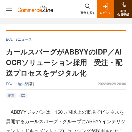
新規
事例を探す
ログイン
会員登録
ECzineニュース
カールスバーグがABBYYのIDP／AI
OCRソリューション採用 受注・配
送プロセスをデジタル化
ECzine編集部
[著]
2022/09/29 20:00
配送
DX
ABBYYジャパンは、150ヵ国以上の市場でビジネスを
展開するカールスバーグ・グループにABBYYインテリジ
ェント・ドキュメント・プロセッシングが採用されたこ