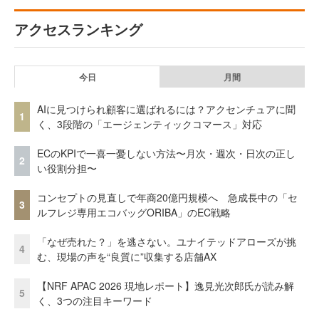
アクセスランキング
今日
月間
AIに見つけられ顧客に選ばれるには？アクセンチュアに聞
1
く、3段階の「エージェンティックコマース」対応
ECのKPIで一喜一憂しない方法〜月次・週次・日次の正し
2
い役割分担〜
コンセプトの見直しで年商20億円規模へ 急成長中の「セ
3
ルフレジ専用エコバッグORIBA」のEC戦略
「なぜ売れた？」を逃さない。ユナイテッドアローズが挑
4
む、現場の声を“良質に”収集する店舗AX
【NRF APAC 2026 現地レポート】逸見光次郎氏が読み解
5
く、3つの注目キーワード