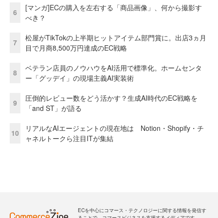
[マンガ]ECの購入を左右する「商品画像」、何から撮影す
6
べき？
松屋がTikTokの上半期ヒットアイテム部門賞に。出店3ヵ月
7
目で月商8,500万円達成のEC戦略
ベテラン店員のノウハウをAI活用で標準化。ホームセンタ
8
ー「グッデイ」の現場主義AI実装術
圧倒的レビュー数をどう活かす？生成AI時代のEC戦略を
9
「and ST」が語る
リアルなAIエージェントの現在地は Notion・Shopify・チ
10
ャネルトークら注目ITが集結
ECを中心にコマース・テクノロジーに関する情報を発信す
ることで、コマースビジネスを支援するメディアです。