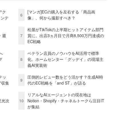
アク
[マンガ]ECの購入を左右する「商品画
6
ェンテ
像」、何から撮影すべき？
松屋がTikTokの上半期ヒットアイテム部門
・週
7
賞に。出店3ヵ月目で月商8,500万円達成の
EC戦略
模へ
ベテラン店員のノウハウをAI活用で標準
グ
8
化。ホームセンター「グッデイ」の現場主
義AI実装術
テッ
圧倒的レビュー数をどう活かす？生成AI時
9
”収集
代のEC戦略を「and ST」が語る
リアルなAIエージェントの現在地は
逸見光次
10
Notion・Shopify・チャネルトークら注目IT
ド
が集結