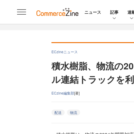
ニュース
記事
連
ECzineニュース
積水樹脂、物流の2
ル連結トラックを利
ECzine編集部
[著]
配送
物流