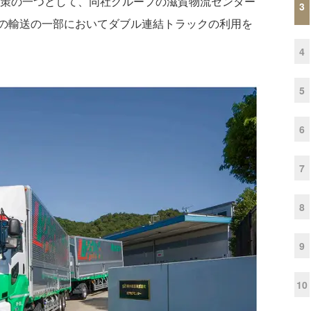
応策の一つとして、同社グループの滋賀物流センター
3
の輸送の一部においてダブル連結トラックの利用を
4
5
6
7
8
9
10