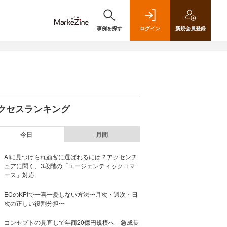
事例を探す
ログイン
新規
会員登録
クセスランキング
今日
月間
AIに見つけられ顧客に選ばれるには？アクセンチ
ュアに聞く、3段階の「エージェンティックコマ
ース」対応
ECのKPIで一喜一憂しない方法〜月次・週次・日
次の正しい役割分担〜
コンセプトの見直しで年商20億円規模へ 急成長