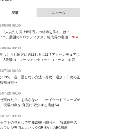
記事
ニュース
/08/06 08:00
で「1人あたり売上8億円」の組織を作るには？
unth」展開のAiロボティクス、急成長の裏側
NEW
/08/04 08:30
に見つけられ顧客に選ばれるには？アクセンチュアに
、3段階の「エージェンティックコマース」対応
/07/30 08:30
のKPIで一喜一憂しない方法〜月次・週次・日次の正
役割分担〜
/07/28 09:00
ぜ売れた？」を逃さない。ユナイテッドアローズが
、現場の声を“良質に”収集する店舗AX
/07/27 09:00
セプトの見直しで年商20億円規模へ 急成長中の
ルフレジ専用エコバッグORIBA」のEC戦略