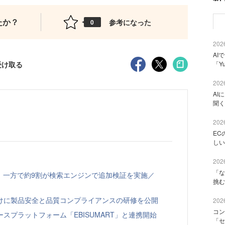
たか？
参考になった
0
2026
AI
受け取る
「Y
2026
AI
聞く
2026
EC
しい
2026
「な
、一方で約9割が検索エンジンで追加検証を実施／
挑む
向けに製品安全と品質コンプライアンスの研修を公開
2026
コン
スプラットフォーム「EBISUMART」と連携開始
「セ