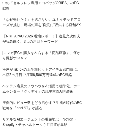
中の「セルフレジ専用エコバッグORIBA」のEC
戦略
「なぜ売れた？」を逃さない。ユナイテッドアロ
ーズが挑む、現場の声を“良質に”収集する店舗AX
【NRF APAC 2026 現地レポート】逸見光次郎氏
が読み解く、3つの注目キーワード
[マンガ]ECの購入を左右する「商品画像」、何か
ら撮影すべき？
松屋がTikTokの上半期ヒットアイテム部門賞に。
出店3ヵ月目で月商8,500万円達成のEC戦略
ベテラン店員のノウハウをAI活用で標準化。ホー
ムセンター「グッデイ」の現場主義AI実装術
圧倒的レビュー数をどう活かす？生成AI時代のEC
戦略を「and ST」が語る
リアルなAIエージェントの現在地は Notion・
Shopify・チャネルトークら注目ITが集結