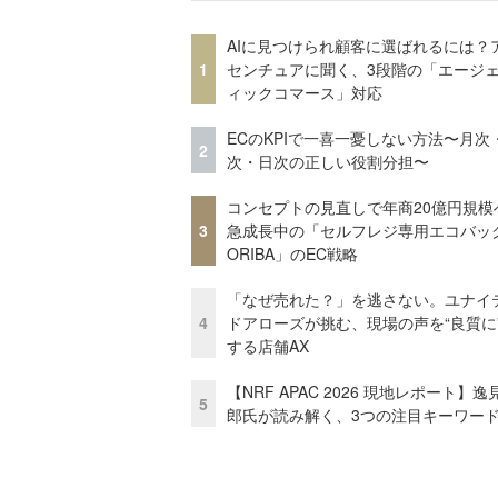
AIに見つけられ顧客に選ばれるには？
1
センチュアに聞く、3段階の「エージ
ィックコマース」対応
ECのKPIで一喜一憂しない方法〜月次
2
次・日次の正しい役割分担〜
コンセプトの見直しで年商20億円規
3
急成長中の「セルフレジ専用エコバッ
ORIBA」のEC戦略
「なぜ売れた？」を逃さない。ユナイ
4
ドアローズが挑む、現場の声を“良質に
する店舗AX
【NRF APAC 2026 現地レポート】
5
郎氏が読み解く、3つの注目キーワー