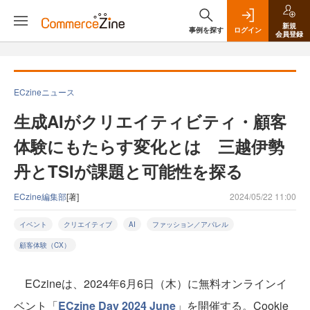
新規
事例を探す
ログイン
会員登録
ECzineニュース
生成AIがクリエイティビティ・顧客
体験にもたらす変化とは 三越伊勢
丹とTSIが課題と可能性を探る
ECzine編集部
[著]
2024/05/22 11:00
イベント
クリエイティブ
AI
ファッション／アパレル
顧客体験（CX）
ECzineは、2024年6月6日（木）に無料オンラインイ
ベント「
ECzine Day 2024 June
」を開催する。Cookie