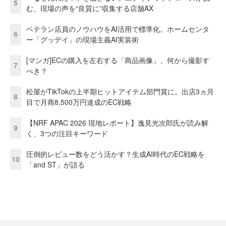
5
む、現場の声を“良質に”収集する店舗AX
ベテラン店員のノウハウをAI活用で標準化。ホームセンタ
6
ー「グッデイ」の現場主義AI実装術
[マンガ]ECの購入を左右する「商品画像」、何から撮影す
7
べき？
松屋がTikTokの上半期ヒットアイテム部門賞に。出店3ヵ月
8
目で月商8,500万円達成のEC戦略
【NRF APAC 2026 現地レポート】逸見光次郎氏が読み解
9
く、3つの注目キーワード
圧倒的レビュー数をどう活かす？生成AI時代のEC戦略を
10
「and ST」が語る