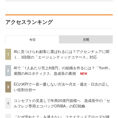
アクセスランキング
今日
月間
AIに見つけられ顧客に選ばれるには？アクセンチュアに聞
1
く、3段階の「エージェンティックコマース」対応
AIで「1人あたり売上8億円」の組織を作るには？「Yunth」
2
展開のAiロボティクス、急成長の裏側
NEW
ECのKPIで一喜一憂しない方法〜月次・週次・日次の正し
3
い役割分担〜
コンセプトの見直しで年商20億円規模へ 急成長中の「セ
4
ルフレジ専用エコバッグORIBA」のEC戦略
「なぜ売れた？」を逃さない。ユナイテッドアローズが挑