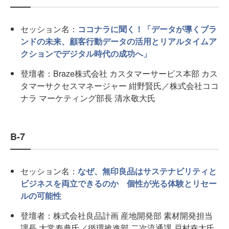
セッション名：
ココナラに聞く！「データが導くブラ
ンドの未来、顧客行動データの活用とリアルタイムア
クションでデジタル時代の成功へ」
登壇者：Braze株式会社 カスタマーサービス本部 カス
タマーサクセスマネージャー 紺野賢氏／株式会社ココ
ナラ マーケティング部長 清水敬大氏
B-7
セッション名：
なぜ、無印良品はサステナビリティと
ビジネスを両立できるのか 個性が光る体験とリセー
ルの可能性
登壇者：株式会社良品計画 産地開発部 素材開発担当
課長 大常寿典氏／循環推進部 二次流通課 戸村幸太氏