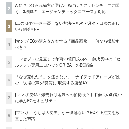
AIに見つけられ顧客に選ばれるには？アクセンチュアに聞
2
く、3段階の「エージェンティックコマース」対応
ECのKPIで一喜一憂しない方法〜月次・週次・日次の正し
3
い役割分担〜
[マンガ]ECの購入を左右する「商品画像」、何から撮影す
4
べき？
コンセプトの見直しで年商20億円規模へ 急成長中の「セ
5
ルフレジ専用エコバッグORIBA」のEC戦略
「なぜ売れた？」を逃さない。ユナイテッドアローズが挑
6
む、現場の声を“良質に”収集する店舗AX
[マンガ]突然の爆売れは地獄への招待状？トド会長の勘違い
7
に学ぶECセキュリティ
[マンガ]「うちは大丈夫」が一番危ない？EC不正注文を放
8
置した末路