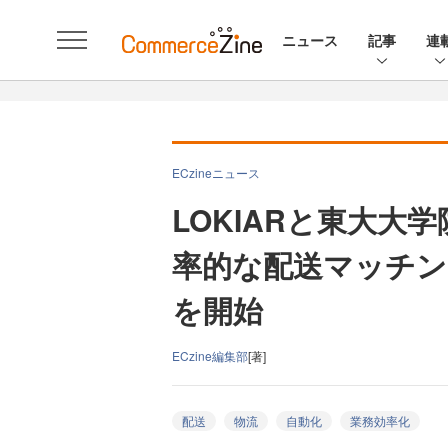
ニュース
記事
連
ECzineニュース
LOKIARと東大大
率的な配送マッチン
を開始
ECzine編集部
[著]
配送
物流
自動化
業務効率化