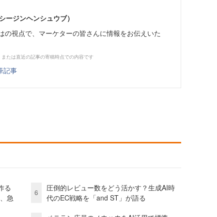
イーシージンヘンシュウブ）
らではの視点で、マーケターの皆さんに情報をお伝えいた
、または直近の記事の寄稿時点での内容です
筆記事
作る
圧倒的レビュー数をどう活かす？生成AI時
6
ス、急
代のEC戦略を「and ST」が語る