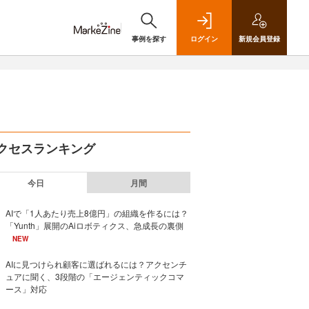
事例を探す
ログイン
新規
会員登録
クセスランキング
今日
月間
AIで「1人あたり売上8億円」の組織を作るには？
「Yunth」展開のAiロボティクス、急成長の裏側
NEW
AIに見つけられ顧客に選ばれるには？アクセンチ
ュアに聞く、3段階の「エージェンティックコマ
ース」対応