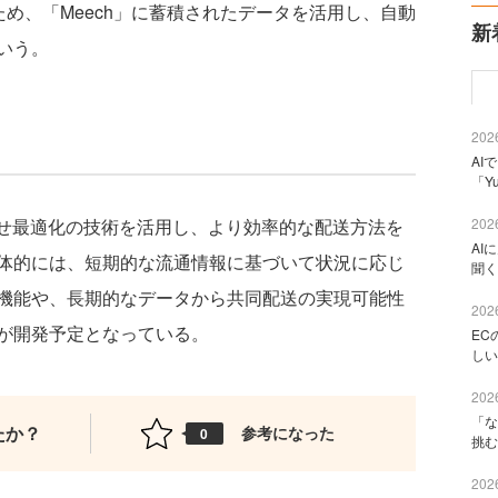
ため、「Meech」に蓄積されたデータを活用し、自動
新
いう。
2026
AI
「Y
せ最適化の技術を活用し、より効率的な配送方法を
2026
AI
体的には、短期的な流通情報に基づいて状況に応じ
聞く
機能や、長期的なデータから共同配送の実現可能性
2026
が開発予定となっている。
EC
しい
2026
「な
たか？
参考になった
0
挑む
2026