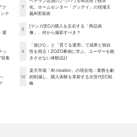
ベテラン店員のノウハウをAI活用で標準
アク
7
化。ホームセンター「グッデイ」の現場主
ェンテ
義AI実装術
[マンガ]ECの購入を左右する「商品画
8
・週
像」、何から撮影すべき？
「遊び心」と「育てる運用」で成果と独自
テッ
9
性を両立！ZOZO事例に学ぶ、ユーザーを飽
”収集
きさせない体験設計
楽天市場「AI-nization」の現在地：業務を劇
模へ
10
的削減し、購入体験を革新する次世代EC戦
グ
略