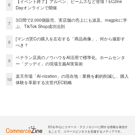
【イベント終了】アルペン、ビームスなど登壇！ECzine
6
Dayオンラインで開催
3日間で2.000個販売、実店舗の売上にも波及。magpicに学
7
ぶ、TikTok Shop成功法則
[マンガ]ECの購入を左右する「商品画像」、何から撮影す
8
べき？
ベテラン店員のノウハウをAI活用で標準化。ホームセンタ
9
ー「グッデイ」の現場主義AI実装術
楽天市場「AI-nization」の現在地：業務を劇的削減し、購入
10
体験を革新する次世代EC戦略
ECを中心にコマース・テクノロジーに関する情報を発信す
ることで、コマースビジネスを支援するメディアです。