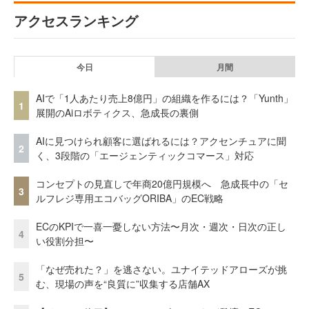
アクセスランキング
今日
月間
AIで「1人あたり売上8億円」の組織を作るには？「Yunth」
1
展開のAiロボティクス、急成長の裏側
AIに見つけられ顧客に選ばれるには？アクセンチュアに聞
2
く、3段階の「エージェンティックコマース」対応
コンセプトの見直しで年商20億円規模へ 急成長中の「セ
3
ルフレジ専用エコバッグORIBA」のEC戦略
ECのKPIで一喜一憂しない方法〜月次・週次・日次の正し
4
い役割分担〜
「なぜ売れた？」を逃さない。ユナイテッドアローズが挑
5
む、現場の声を“良質に”収集する店舗AX