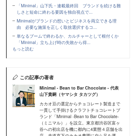
「Minimal」山下氏・連載最終回 ブランドを続ける難
しさと短命に終わる要因を独自視点で...
Minimalがブランドの想いとビジネスを両立できる理
由 必要な施策を正しく取捨選択するコ...
単なるブームで終わるか、カルチャーとして根付くか
「Minimal」立ち上げ時の失敗から得...
もっと読む
この記事の著者
Minimal - Bean to Bar Chocolate - 代表
山下貴嗣（ヤマシタ タカツグ）
カカオ豆の選定からチョコレート製造まで
一貫して手掛けるクラフトチョコレートブ
ランド「Minimal -Bean to Bar Chocolate-
（ミニマル）」を設立。東京都渋谷区富ヶ
谷への初出店を機に都内に4業態４店舗を出
店。赤道直下のカカオ農園に自ら足を運